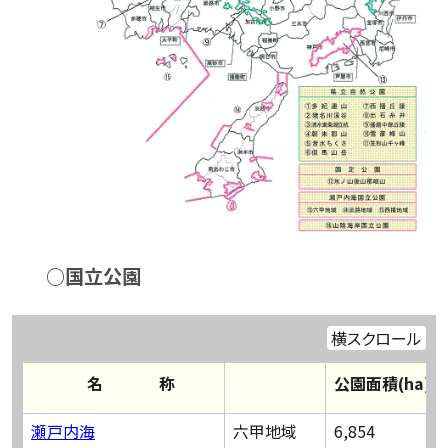
○国立公園
横スクロール
名 称
公園面積(ha)
瀬戸内海
六甲地域
6,854