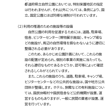
都道府県立自然公園においては、特別保護地区の指定
は行われませんが、それ以外については、条例により、国
立、国定公園とほぼ同様な規制が行われています。
（２）利用の増進のための施設等の設備
自然公園の利用を促進するためには、道路、駐車場、
宿舎、ビジターセンター（博物展示施設）、キャンプ場な
どの施設が、周辺の自然環境を損なわないように適切に
整備される必要があります。
このため、あらかじめ公園計画において、これらの施
設の配置が定められ、個別の事業の実施に当たっても、
それら適切なものであるかどうか、認可等によって確認
されるしくみがとられています。
また、これらの施設のうち、道路、駐車場、キャンプ場、
ビジターセンターなどの公共的な施設は、国や地方公共
団体が整備します。ホテル、旅館などの有料施設につい
ては、国民休暇村や国民宿舎など公的機関が設置、運
営するものもありますが、一般に民間の業者が設置、運
営を行っています。