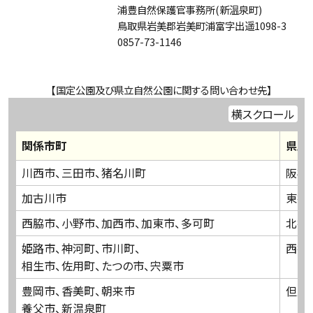
浦豊自然保護官事務所(新温泉町)
鳥取県岩美郡岩美町浦富字出遥1098-3
0857-73-1146
【国定公園及び県立自然公園に関する問い合わせ先】
横スクロール
関係市町
県民
川西市、三田市、猪名川町
阪神
加古川市
東播
西脇市、小野市、加西市、加東市、多可町
北播
姫路市、神河町、市川町、
西播
相生市、佐用町、たつの市、宍粟市
豊岡市、香美町、朝来市
但馬
養父市、新温泉町