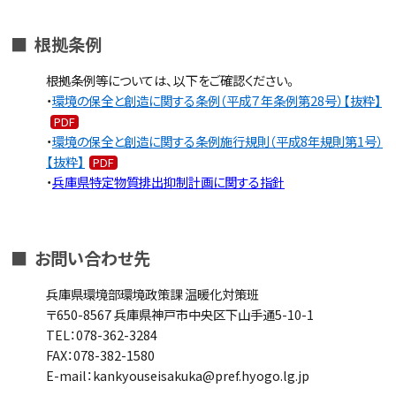
■ 根拠条例
根拠条例等については、以下をご確認ください。
・
環境の保全と創造に関する条例（平成７年条例第28号）【抜粋】
・
環境の保全と創造に関する条例施行規則（平成8年規則第1号）
【抜粋】
・
兵庫県特定物質排出抑制計画に関する指針
■ お問い合わせ先
兵庫県環境部環境政策課 温暖化対策班
〒650-8567 兵庫県神戸市中央区下山手通5-10-1
TEL：078-362-3284
FAX：078-382-1580
E-mail：kankyouseisakuka@pref.hyogo.lg.jp