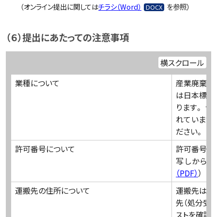
（オンライン提出に関しては
チラシ（Word）
を参照）
（６）提出にあたっての注意事項
横スクロール
業種について
産業廃棄物
は日本標準
ります。 
れています
ださい。
許可番号について
許可番号は
写しから確
（PDF）
）
運搬先の住所について
運搬先は運
先（処分受
ストを確認の