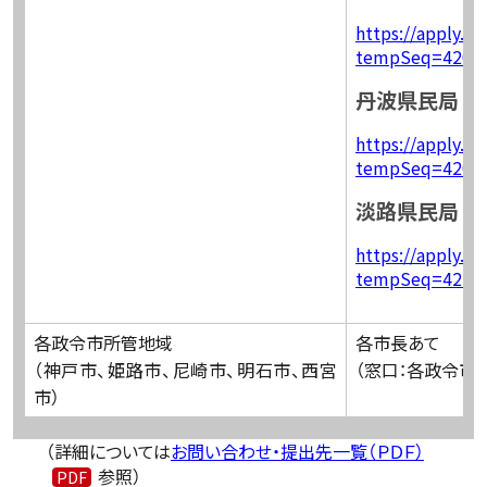
https://apply.e-
tempSeq=4207
丹波県民局
https://apply.e-
tempSeq=4208
淡路県民局
https://apply.e-
tempSeq=4210
各政令市所管地域
各市長あて
（神戸市、姫路市、尼崎市、明石市、西宮
（窓口：各政令市
市）
（詳細については
お問い合わせ・提出先一覧（ＰＤＦ）
参照）