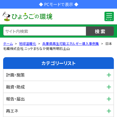
◆ PCモードで表示 ◆
検 索
ホーム
地球温暖化
兵庫県再生可能エネルギー導入事例集
日本
毛織株式会社 ニッケまちなか発電所明石土山
カテゴリーリスト
計画・施策
融資・助成
報告・届出
再エネ