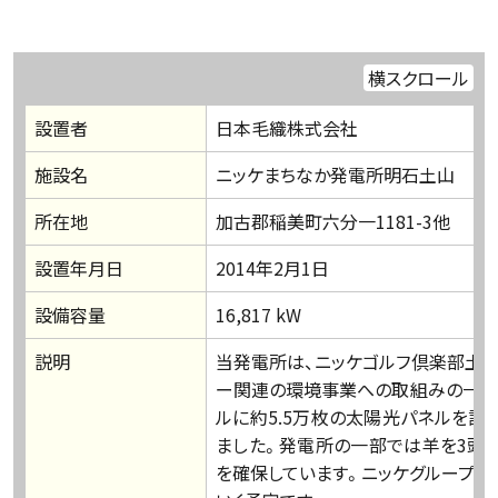
横スクロール
設置者
日本毛織株式会社
施設名
ニッケまちなか発電所明石土山
所在地
加古郡稲美町六分一1181-3他
設置年月日
2014年2月1日
設備容量
16,817 kW
説明
当発電所は、ニッケゴルフ倶楽部土山
ー関連の環境事業への取組みの一つ
ルに約5.5万枚の太陽光パネルを設
ました。発電所の一部では羊を3頭
を確保しています。ニッケグループ