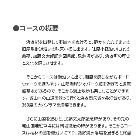
●コースの概要
浜坂駅を出発して市街地をぬけると、静かなたたずまいの
旧屋敷街道沿いの味原小径に出ます。味原小径沿いには以
命亭、加藤文太郎記念図書館、泉源塔があり、浜坂町の歴史
と文化を感じさせます。
そこからコースは海沿いに出て、潮風を感じながらボード
ウォークを進みます。山陰海岸ジオパーク館を過ぎると遊覧
船基地があるので、そこから海上散歩も楽しむことができま
す。城山への山道を登って行くと浜坂港矢城ヶ鼻灯台があり、
360度の大パノラマを満喫できます。
さらに山道を進むと、加藤文太郎記念碑があり、その先の
城山園地駐車場には岡垣徹治の碑があります。そこからコー
スは桜林の脇を海沿いに下り、諸寄海水浴場を過ぎると終点