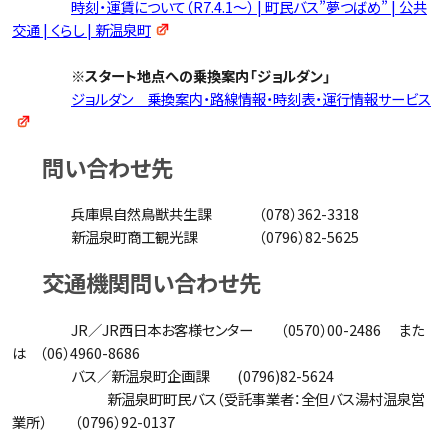
時刻・運賃について（R7.4.1～） | 町民バス”夢つばめ” | 公共
交通 | くらし | 新温泉町
※スタート地点への乗換案内「ジョルダン」
ジョルダン 乗換案内・路線情報・時刻表・運行情報サービス
問い合わせ先
兵庫県自然鳥獣共生課 （078）362-3318
新温泉町商工観光課 （0796）82-5625
交通機関問い合わせ先
JR／JR西日本お客様センター （0570）00-2486 また
は （06）4960-8686
バス／新温泉町企画課 (0796)82-5624
新温泉町町民バス（受託事業者：全但バス湯村温泉営
業所） （0796）92-0137