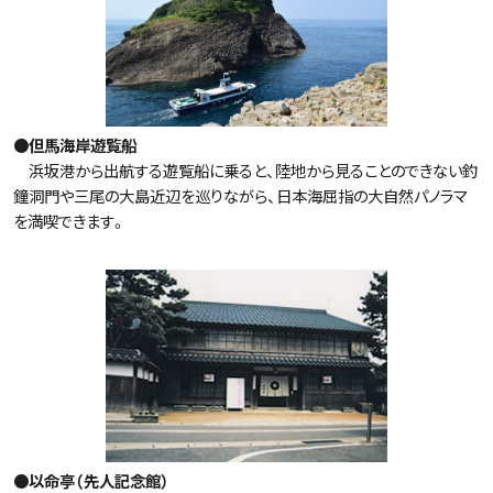
●但馬海岸遊覧船
浜坂港から出航する遊覧船に乗ると、陸地から見ることのできない釣
鐘洞門や三尾の大島近辺を巡りながら、日本海屈指の大自然パノラマ
を満喫できます。
●以命亭（先人記念館）