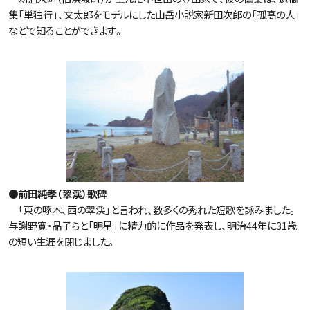
集「単独行」、文太郎をモデルにした山岳小説家新田次郎の「孤高の人」
などで知ることができます。
●前田純孝（翠渓）歌碑
「東の啄木、西の翠渓」と言われ、数多くの秀れた短歌を詠みました。
与謝野寛・晶子らと「明星」に精力的に作品を発表し、明治44年に31歳
の短い生涯を閉じました。