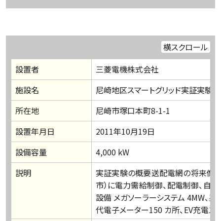
横スクロール
設置者
三菱電機株式会社
施設名
尼崎地区スマートグリッド実証実験
所在地
尼崎市塚口本町8-1-1
設置年月日
2011年10月19日
設備容量
4,000 kW
説明
実証実験の概要送配電網の将来像を
市）に電力需給制御、配電制御、自動
設備 メガソーラーシステム 4MW、系
代電子メーター150 カ所、EV充電ス