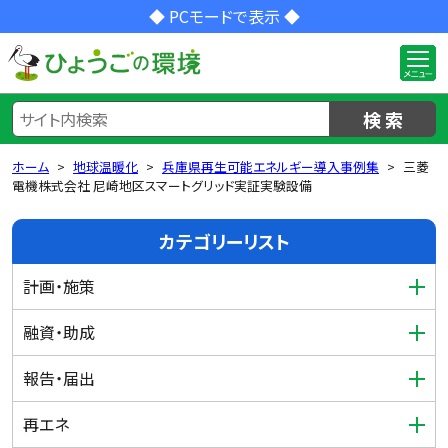
◆ PCモードで表示 ◆
検 索
ホーム
地球温暖化
兵庫県再生可能エネルギー導入事例集
三菱
電機株式会社 尼崎地区スマートグリッド実証実験設備
カテゴリーリスト
計画・施策
融資・助成
報告・届出
再エネ