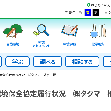
はじめての方
背景色
文字
環境
自然環境
環境学習
化学物質
アセスメント
学
調
相談
ぶ
べる
する
保全協定履行状況 ㈱タクマ 播磨工場
環境保全協定履行状況 ㈱タクマ 