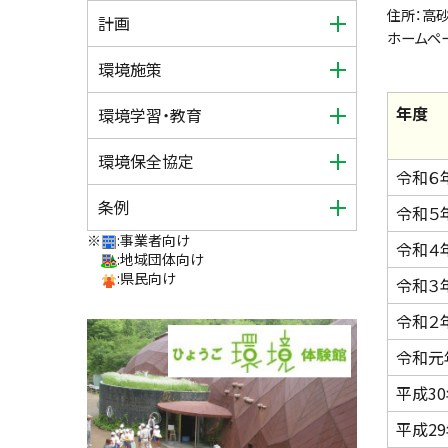
住所：高
計画
ホームペ
環境施策
年度
環境学習・教育
環境保全協定
令和６
条例
令和５
※
:事業者向け
令和４
:地域団体向け
:県民向け
令和３
令和２
令和元
平成3
平成2