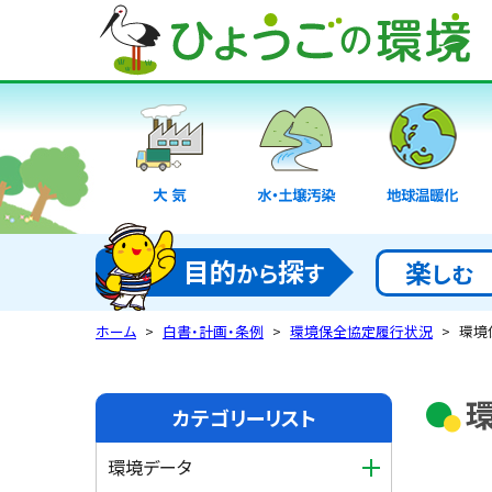
大気
水・土壌汚染
地球温暖化
目的
探
楽
から
す
しむ
ホーム
白書・計画・条例
環境保全協定履行状況
環境
カテゴリーリスト
環境データ