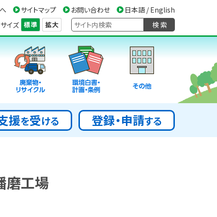
へ
サイトマップ
お問い合わせ
日本語 / English
サイズ
検 索
廃棄物・
環境白書・
その他
リサイクル
計画・条例
支援
受
登録・申請
を
ける
する
播磨工場