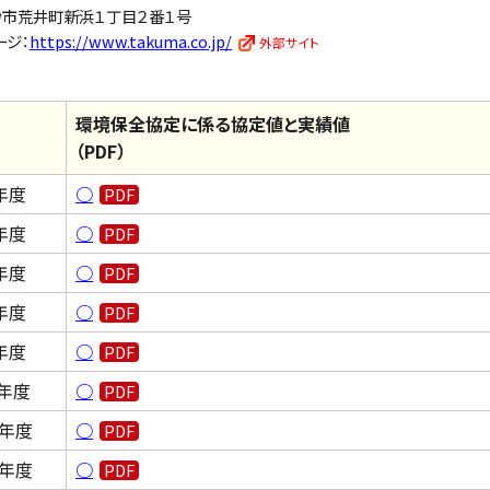
砂市荒井町新浜１丁目２番１号
ージ：
https://www.takuma.co.jp/
環境保全協定に係る協定値と実績値
（PDF）
年度
○
年度
○
年度
○
年度
○
年度
○
年度
○
0年度
○
9年度
○