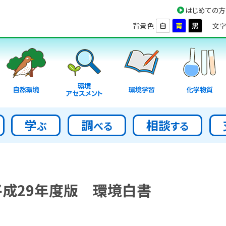
はじめての方
背景色
文字
環境
自然環境
環境学習
化学物質
アセスメント
学
調
相談
ぶ
べる
する
平成29年度版 環境白書