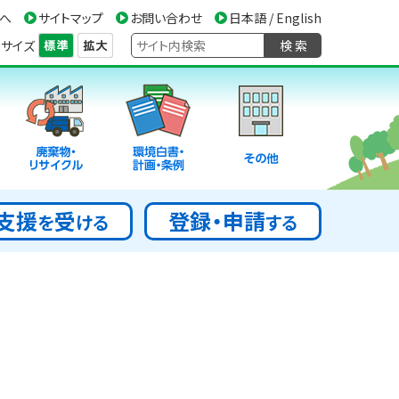
へ
サイトマップ
お問い合わせ
日本語 / English
サイズ
検 索
廃棄物・
環境白書・
その他
リサイクル
計画・条例
支援
受
登録・申請
を
ける
する