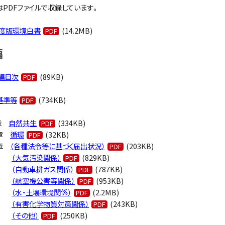
はPDFファイルで収録しています。
年度版環境白書
(14.2MB)
編
編目次
(89KB)
基準等
(734KB)
２章
自然共生
(334KB)
章
循環
(32KB)
章
（各種法令等に基づく届出状況）
(203KB)
（大気汚染関係）
(829KB)
（自動車排ガス関係）
(787KB)
（航空機公害等関係）
(953KB)
（水・土壌環境関係）
(2.2MB)
（有害化学物質対策関係）
(243KB)
（その他）
(250KB)