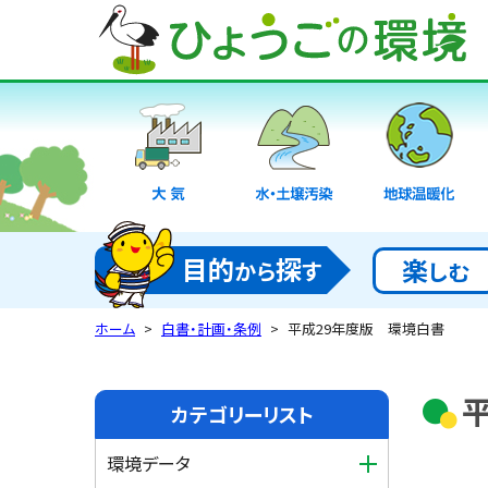
大気
水・土壌汚染
地球温暖化
目的
探
楽
から
す
しむ
ホーム
白書・計画・条例
平成29年度版 環境白書
カテゴリーリスト
環境データ