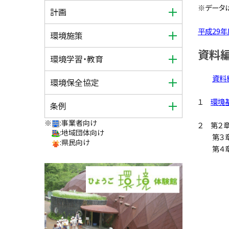
※データ
計画
平成29
環境施策
資料
環境学習・教育
資料
環境保全協定
１
環境
条例
※
:事業者向け
２ 第
:地域団体向け
第３
:県民向け
第４