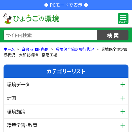
◆ PCモードで表示 ◆
検 索
ホーム
白書・計画・条例
環境保全協定履行状況
環境保全協定履
行状況 大和紡績㈱ 播磨工場
カテゴリーリスト
環境データ
計画
環境施策
環境学習・教育