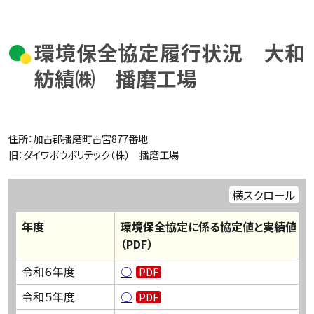
環境保全協定履行状況 大和
紡績㈱ 播磨工場
住所：
加古郡播磨町古宮
877
番地
旧：ダイワボウポリテック（株） 播磨工場
横スクロール
年度
環境保全協定に係る協定値と実績値
（PDF）
令和６年度
○
令和５年度
○