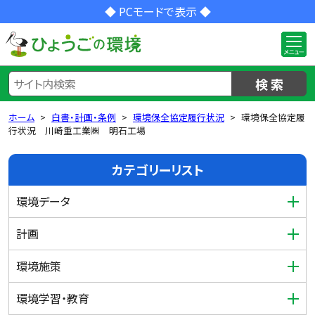
◆ PCモードで表示 ◆
検 索
ホーム
白書・計画・条例
環境保全協定履行状況
環境保全協定履
行状況 川崎重工業㈱ 明石工場
カテゴリーリスト
環境データ
計画
環境施策
環境学習・教育