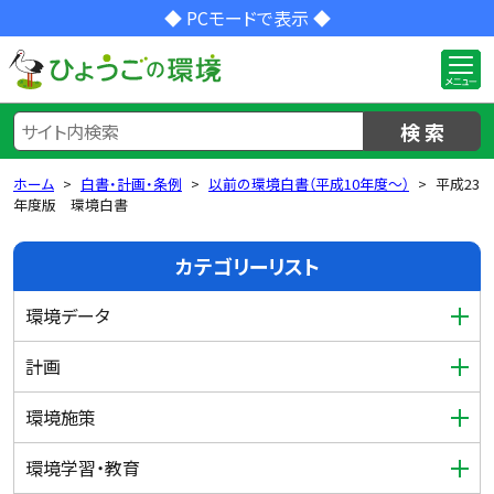
◆ PCモードで表示 ◆
検 索
ホーム
白書・計画・条例
以前の環境白書（平成10年度～）
平成23
年度版 環境白書
カテゴリーリスト
環境データ
計画
環境施策
環境学習・教育