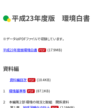
平成23年度版 環境白書
※データはPDFファイルで収録しています。
平成23年度版環境白書
(17.9MB)
資料編
資料編目次
(10.4KB)
１
環境基準等
(87.1KB)
２ 本編第２部 環境の現況と取組 関係資料
第１章
地球温暖化の防止
(2.19MB)