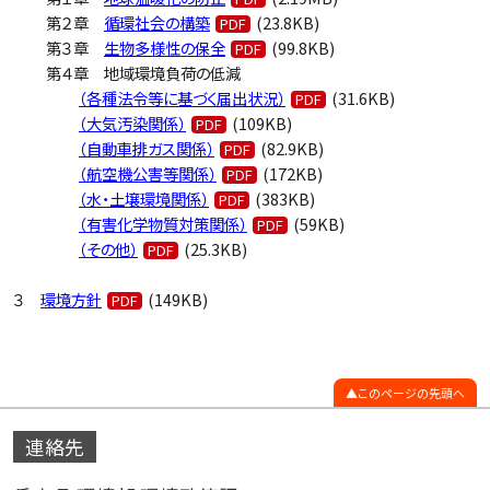
第２章
循環社会の構築
(23.8KB)
第３章
生物多様性の保全
(99.8KB)
第４章 地域環境負荷の低減
（各種法令等に基づく届出状況）
(31.6KB)
（大気汚染関係）
(109KB)
（自動車排ガス関係）
(82.9KB)
（航空機公害等関係）
(172KB)
（水・土壌環境関係）
(383KB)
（有害化学物質対策関係）
(59KB)
（その他）
(25.3KB)
３
環境方針
(149KB)
このページの先頭へ
連絡先