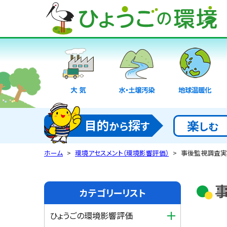
大気
水・土壌汚染
地球温暖化
目的
探
楽
から
す
しむ
ホーム
環境アセスメント（環境影響評価）
事後監視調査実
カテゴリーリスト
ひょうごの環境影響評価