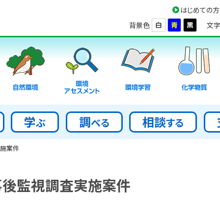
はじめての方
背景色
文字
環境
自然環境
環境学習
化学物質
アセスメント
学
調
相談
ぶ
べる
する
施案件
事後監視調査実施案件