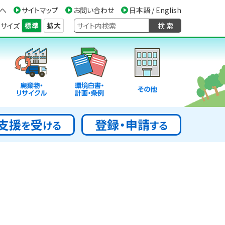
へ
サイトマップ
お問い合わせ
日本語 / English
サイズ
検 索
廃棄物・
環境白書・
その他
リサイクル
計画・条例
支援
受
登録・申請
を
ける
する