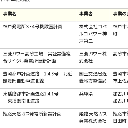
事業名
事業者
事業の
神戸発電所３・４号機設置計画
株式会社コベ
神戸市
ルコパワー神
町
戸第二
三菱パワー高砂工場 実証設備複
三菱パワー株
高砂市
合サイクル発電所更新計画
式会社
豊岡都市計画道路 1.4.3号 北近
国土交通省近
豊岡市
畿豊岡自動車道北線
畿地方整備局
市上佐
東播磨都市計画道路1.4.1号
兵庫県
加古川
東播磨南北道路
加古川
姫路天然ガス発電所新設計画
姫路天然ガス
姫路市
発電株式会社
日田町