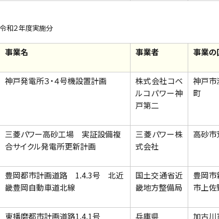
令和２年度実施分
事業名
事業者
事業の
神戸発電所３・４号機設置計画
株式会社コベ
神戸市
ルコパワー神
町
戸第二
三菱パワー高砂工場 実証設備複
三菱パワー株
高砂市
合サイクル発電所更新計画
式会社
豊岡都市計画道路 1.4.3号 北近
国土交通省近
豊岡市
畿豊岡自動車道北線
畿地方整備局
市上佐
東播磨都市計画道路1.4.1号
兵庫県
加古川