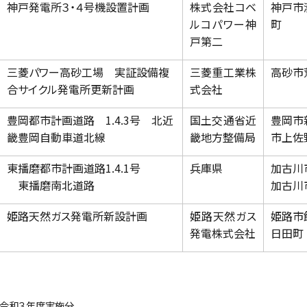
神戸発電所３・４号機設置計画
株式会社コベ
神戸市
ルコパワー神
町
戸第二
三菱パワー高砂工場 実証設備複
三菱重工業株
高砂市
合サイクル発電所更新計画
式会社
豊岡都市計画道路 1.4.3号 北近
国土交通省近
豊岡市
畿豊岡自動車道北線
畿地方整備局
市上佐
東播磨都市計画道路1.4.1号
兵庫県
加古川
東播磨南北道路
加古川
姫路天然ガス発電所新設計画
姫路天然ガス
姫路市
発電株式会社
日田町
令和３年度実施分