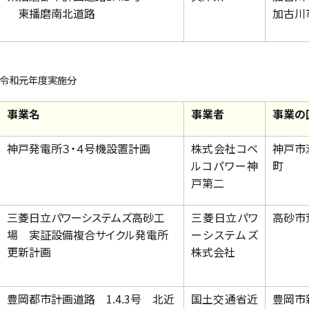
東播磨南北道路
加古川
令和元年度実施分
事業名
事業者
事業の
神戸発電所３・４号機設置計画
株式会社コベ
神戸市
ルコパワー神
町
戸第二
三菱日立パワーシステムズ高砂工
三菱日立パワ
高砂市
場 実証設備複合サイクル発電所
ーシステムズ
更新計画
株式会社
豊岡都市計画道路 1.4.3号 北近
国土交通省近
豊岡市