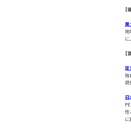
【
⿊
地
に
【
⾜
独
荷
⽇
P
性
に