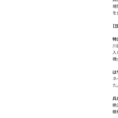
境
を
【
特
川
⼊
機
は
ネ
た
兵
絶
継