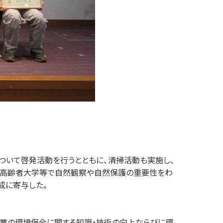
ついて啓発活動を⾏うとともに、清掃活動も実施し、
、⾼齢者⼤学等で⾃然観察や⾃然保護の重要性をわ
成に寄与した。
業の環境保全に関する知識・技術の向上ならびに環