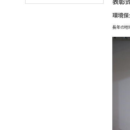
表彰
環境保
⻑年の地