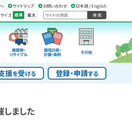
へ
サイトマップ
お問い合わせ
日本語 / English
サイズ
検 索
廃棄物・
環境白書・
その他
リサイクル
計画・条例
支援
受
登録・申請
を
ける
する
催しました