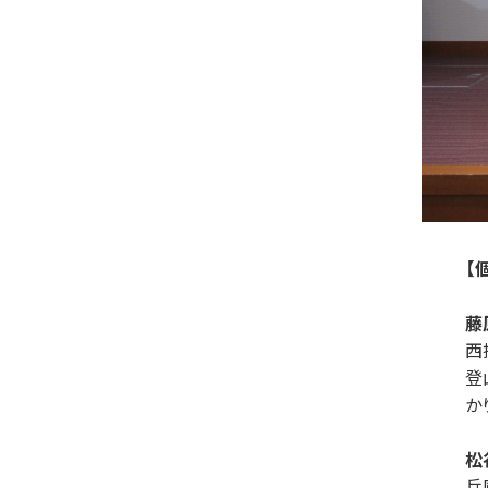
【
藤
⻄
登
か
松
兵