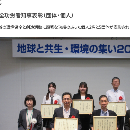
式
全功労者知事表彰（団体・個⼈）
域の環境保全と創造活動に顕著な功績のあった個⼈2名と5団体が表彰され