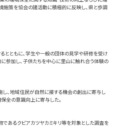
環境施策を協会の諸活動に積極的に反映し、県と歩調
するとともに、学⽣や⼀般の団体の⾒学や研修を受け
的に参加し、⼦供たちを中⼼に⾥⼭に触れ合う体験の
施し、地域住⺠が⾃然に接する機会の創出に寄与し
境保全の意識向上に寄与した。
物であるクビアカツヤカミキリ等を対象とした調査を