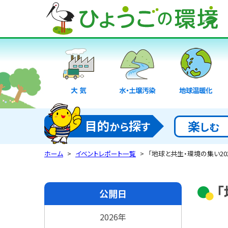
大気
水・土壌汚染
地球温暖化
目的
探
楽
から
す
しむ
ホーム
イベントレポート一覧
「地球と共生・環境の集い20
公開日
2026年