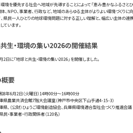
、環境を優先する社会へ地域が先導することによって「恵み豊かなふるさとひょ
団体、NPO、事業者、行政など、地域のあらゆる主体がよりよい環境づくりに
て、県民一人ひとりの地球環境問題に対する正しい理解と、幅広い主体の連携
催しています。
共生・環境の集い2026の開催結果
月2日に「地球と共生・環境の集い2026」を開催しました。
の概要
和8年6月2日（火曜日）14時00分～16時00分
庫県農業共済会館7階大会議室（神戸市中央区下山手通4-15-3）
兵庫県、（公財）ひょうご環境創造協会、兵庫県環境適合型社会づくり推進会議
県民・事業者・行政関係者（120名）