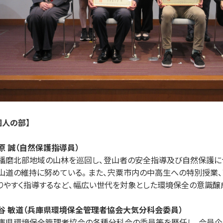
個人の部】
原 誠（⾃然保護指導員）
播磨北部地域の⼭林を巡回し、登⼭者の安全指導及び⾃然保護に
⼭道の維持に努めている。また、宍粟市内の中⾼⽣への特別授業
りやすく指導するなど、幅広い世代を対象とした環境保全の意識醸
⾕ 敏道（兵庫県環境保全管理者協会⼤気分科会委員）
庫県環境保全管理者協会の各種分科会の委員等を歴任し、会員企