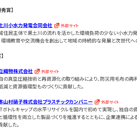
優秀賞】
⼟川⼩⽔⼒発電合同会社
域住⺠主体で⿊⼟川の流れを活かした環境負荷の少ない⼩⽔⼒発
、環境教育や交流機会を創出して地域の持続的な発展と次世代へ
賞】
⽴織物株式会社
⾃の真空圧縮技術と再資源化の取り組みにより、防災⽤⽑布の再利
低減と資源循環型ものづくりに貢献した。
本⼭村硝⼦株式会社プラスチックカンパニー
ETボトルキャップの⽔平リサイクルを国内で初めて実現し、独⾃の
と循環性を両⽴した製品づくりを推進するとともに、企業連携によ
貢献した。