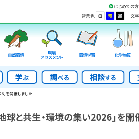
はじめての方
背景色
文字
環境
自然環境
環境学習
化学物質
アセスメント
学
調
相談
ぶ
べる
する
26」を開催しました
「地球と共生・環境の集い2026」を開