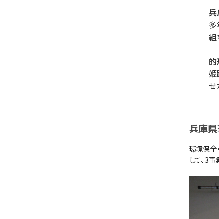
兵
多
組
的
姫
せ
兵庫県
環境保全
して、3