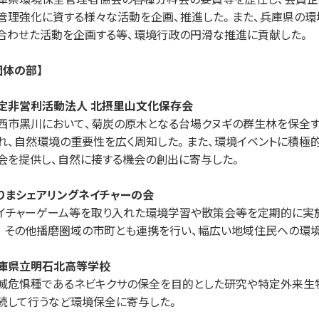
管理強化に資する様々な活動を企画、推進した。また、兵庫県の
合わせた活動を企画する等、環境⾏政の円滑な推進に貢献した。
団体の部】
定⾮営利活動法⼈ 北摂⾥⼭⽂化保存会
⻄市⿊川において、菊炭の原⽊となる台場クヌギの群⽣林を保全
れ、⾃然環境の重要性を広く周知した。また、環境イベントに積極
会を提供し、⾃然に接する機会の創出に寄与した。
りまシェアリングネイチャーの会
イチャーゲーム等を取り⼊れた環境学習や散策会等を定期的に実
。その他播磨圏域の市町とも連携を⾏い、幅広い地域住⺠への環
庫県⽴明⽯北⾼等学校
滅危惧種であるネビキクサの保全を⽬的とした研究や特定外来⽣
続して⾏うなど環境保全に寄与した。