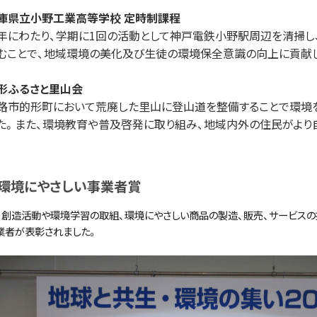
庫県⽴⼩野⼯業⾼等学校 定時制課程
年にわたり、学期に1回の活動として神⼾電鉄⼩野駅周辺を清掃し
むことで、地域環境の美化及び⽣徒の環境保全意識の向上に貢献
形ふるさと⾥⼭会
路市的形町において荒廃した⾥⼭に登⼭道を整備することで環境
た。また、環境教育や普及啓発に取り組み、地域内外の住⺠がより
環境にやさしい事業者賞
・創造活動や環境学習の取組、環境にやさしい商品の製造、販売、サービス
事業者が表彰されました。