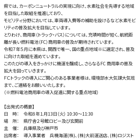
県では、カーボンニュートラルの実現に向け、水素社会を先導する地域
を目指した取組を推進しており、
モビリティ分野においては、車両導入費等の補助を設けるなど水素モビ
リティの普及拡大を目指しています。
とりわけ、商用車（トラック・バス）については、充填時間が短く、航続距
離が長い燃料電池（FC）商用車の普及が期待されています。
令和７年５月に本県は、関西で唯一、国の重点地域※に選定され、普及
に向けた取組を進めています。
このたびの導入をきっかけに機運を醸成し、さらなるFC 商用車の普及
拡大を図っていきます。
ＦＣトラックの導入にご関心のある事業者様は、環境部水大気課大気班
まで、ご連絡をお願いいたします。
（※燃料電池商用車の導入促進に関する重点地域）
【出発式の概要】
日 時： 令和８年１月13日（火） 10:30～11:30
場 所： 県庁舎２号館ロビー及び玄関前
主 催： 兵庫県及び神戸市
出席者： 導入事業者 兵機海運(株)、(株)大前運送店、(株)ロジスト