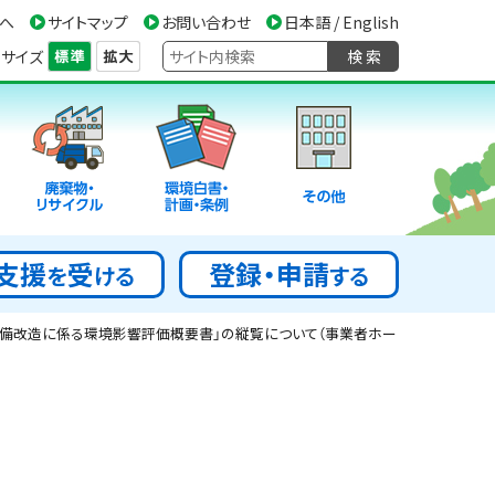
へ
サイトマップ
お問い合わせ
日本語 / English
サイズ
検 索
廃棄物・
環境白書・
その他
リサイクル
計画・条例
支援
受
登録・申請
を
ける
する
設備改造に係る環境影響評価概要書」の縦覧について（事業者ホー
。