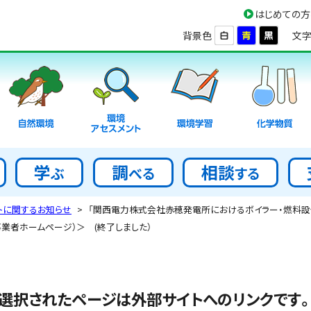
はじめての方
背景色
文字
環境
自然環境
環境学習
化学物質
アセスメント
学
調
相談
ぶ
べる
する
トに関するお知らせ
「関西電力株式会社赤穂発電所におけるボイラー・燃料
事業者ホームページ）＞ (終了しました）
選択されたページは外部サイトへのリンクです