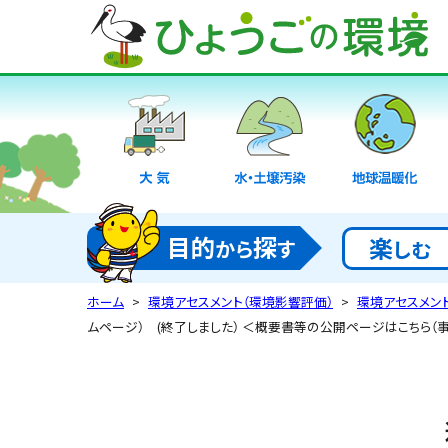
大気
水・土壌汚染
地球温暖化
目的
探
楽
から
す
しむ
ホーム
環境アセスメント（環境影響評価）
環境アセスメン
ムページ） (終了しました） ＜概要書等の公開ページはこちら（