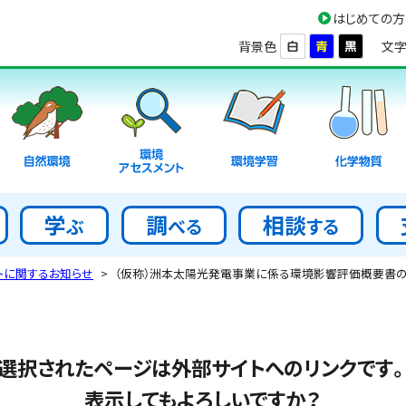
はじめての方
背景色
文字
環境
自然環境
環境学習
化学物質
アセスメント
学
調
相談
ぶ
べる
する
トに関するお知らせ
（仮称）洲本太陽光発電事業に係る環境影響評価概要書の
選択されたページは外部サイトへのリンクです
表示してもよろしいですか？