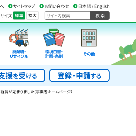
へ
サイトマップ
お問い合わせ
日本語 / English
サイズ
検 索
廃棄物・
環境白書・
その他
リサイクル
計画・条例
支援
受
登録・申請
を
ける
する
縦覧が始まりました（事業者ホームページ）
。