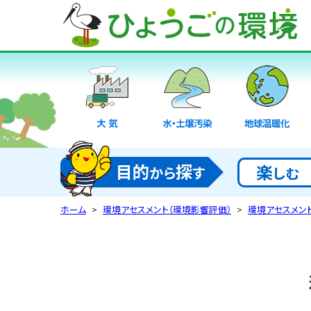
大気
水・土壌汚染
地球温暖化
目的
探
楽
から
す
しむ
ホーム
環境アセスメント（環境影響評価）
環境アセスメン