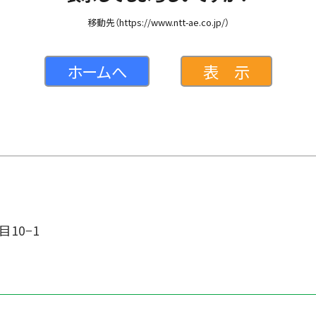
移動先（https://www.ntt-ae.co.jp/）
ホームへ
表 示
目10−1