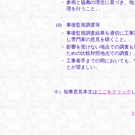
・
参画と協働の理念に基づき、地
理を行うこと。
(4) 事後監視調査等
・
事後監視調査結果を適切に工事
じ専門家の意見を聴くこと。
・
影響を受けない地点での調査も
ための比較対照地点での調査）
・
工事着手までの間においても、
とが望ましい。
※）知事意見本文は
ここをクリック