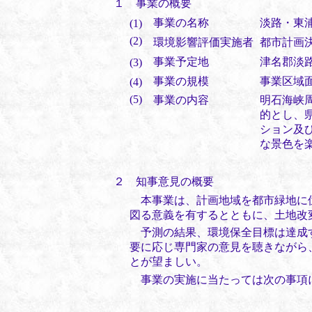
１ 事業の概要
事業の名称
淡路・東
(1)
(2)
環境影響評価実施者
都市計画
事業予定地
津名郡淡
(3)
事業の規模
事業区域面積
(4)
(5)
事業の内容
明石海峡
的とし、
ション及
な景色を
２ 知事意見の概要
本事業は、計画地域を都市緑地に
図る意義を有するとともに、土地改
予測の結果、環境保全目標は達成
要に応じ専門家の意見を聴きながら
とが望ましい。
事業の実施に当たっては次の事項