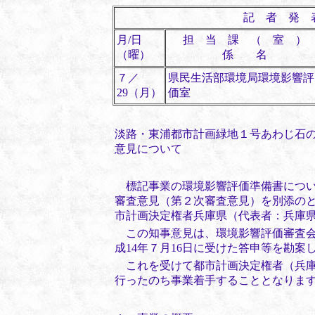
記 者 発 
月/日
担 当 課 （ 室 ）
（曜）
係 名
７／
県民生活部環境局環境影響評
29（月）
価室
淡路・東浦都市計画緑地１号あわじ石
意見について
標記事業の環境影響評価準備書につい
審査意見（第２次審査意見）を別添の
市計画決定権者兵庫県（代表者：兵庫
この知事意見は、環境影響評価審査会
成
14年７月
16日に受けた答申等を勘案
これを受けて都市計画決定権者（兵
行ったのち事業着手することとなりま