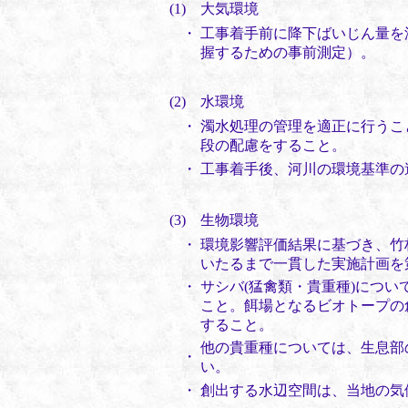
(1) 大気環境
・
工事着手前に降下ばいじん量を
握するための事前測定）。
(2) 水環境
・
濁水処理の管理を適正に行うこ
段の配慮をすること。
・
工事着手後、河川の環境基準の
(3) 生物環境
・
環境影響評価結果に基づき、竹
いたるまで一貫した実施計画を
・
サシバ(猛禽類・貴重種)につ
こと。餌場となるビオトープの
すること。
他の貴重種については、生息部
・
い。
・
創出する水辺空間は、当地の気