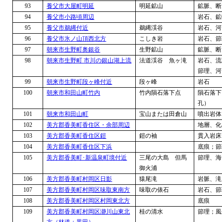
93
養父市大屋町明延
明延鉱山
鉱脈、断
94
養父市小路頃周辺
岩石、鉱
95
養父市鵜縄付近
鵜縄渓谷
岩石、河
96
養父市氷ノ山頂西北方
こしき岩
岩石、節
97
朝来市生野町奥銀谷
生野鉱山
鉱脈、断
98
朝来市生野町 市川の銀山湖上流
法道渓谷 魚ヶ滝
岩石、流
節理、河
99
朝来市生野町段ヶ峰付近
段ヶ峰
岩石
100
朝来市和田山町竹内
竹内隕石落下点
隕石落下
孔）
101
朝来市和田山町
宝山または田倉山
噴出岩体
102
美方郡香美町香住区・余部周辺
地層、化
103
美方郡香美町香住区鎧
鎧の袖
貫入岩床
104
美方郡香美町香住区下浜
底痕；節
105
美方郡香美町･新温泉町境付近
三尾の大島 但馬
節理、海
御火浦
106
美方郡香美町村岡区日影
猿尾滝
岩脈、滝
107
美方郡香美町村岡区味取東南方
味取の俵石
岩石、節
108
美方郡香美町村岡区村岡東北方
底痕
109
美方郡香美町村岡区瀞川山東北
桂の清水
節理；風