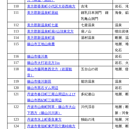
方（林道；黒田）
110
美方郡香美町小代区大谷西南方
吉滝
岩石、滝
111
美方郡新温泉町居組
鍾乳日本洞門 鍾
海食、鉱
乳亀山洞門
112
美方郡新温泉町七釜
七釜温泉
温泉
113
美方郡新温泉町扇ﾉ山頂東北方
扇ノ山
噴出岩体
114
美方郡新温泉町湯
湯村温泉
断層、温
115
篠山市王地山南麓
地層、堆
化石
116
篠山市後川奥
岩石
117
篠山市火打岩北方
1
㎞
岩石、火
118
篠山市藤岡奥西北方（岩屋観
五台山の岩
地層、侵
音）
119
篠山市後川新田
籠坊温泉
温泉
120
篠山市黒石ダム周辺
岩石
121
丹波市春日町三尾山周辺および
多紀連山
地層、断
篠山市西紀町三嶽周辺
122
丹波市山南町阿草－篠山市大山
川代渓谷
地層；断
下西方（篠山川川床）
脈；河食
123
丹波市氷上町香良東方
独鈷の滝
地層、河
124
丹波市青垣町東芦田穴裏峠南方
地層、断