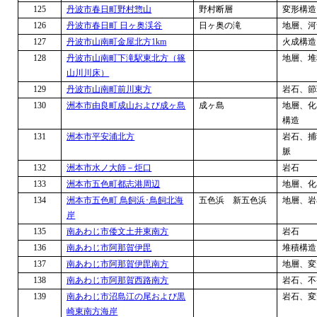
125
丹波市春日町野村惣山
野村断層
変形構造
126
丹波市春日町 日ヶ奥渓谷
日ヶ奥の滝
地層、河
127
丹波市山南町金屋北方
1km
火成構造
128
丹波市山南町下滝駅東北方（篠
地層、堆
山川川床）
129
丹波市山南町前川東方
岩石、節
130
洲本市由良町成山および成ヶ島
成ヶ島
地層、化
構造
131
洲本市平安浦北方
岩石、捕
脈
132
洲本市水ノ大師－炬口
岩石
133
洲本市五色町都志港周辺
地層、化
134
洲本市五色町 鳥飼浜･鳥飼北海
五色浜 新五色浜
地層、岩
岸
135
南あわじ市倭文土井東南方
岩石
136
南あわじ市阿那賀伊毘
堆積構造
137
南あわじ市阿那賀伊毘南方
地層、変
138
南あわじ市阿那賀西路南方
岩石、不
139
南あわじ市沼島江の尾および黒
岩石、変
崎東南方海岸