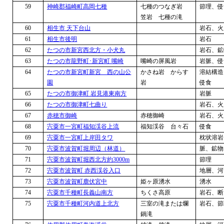
59
神崎郡福崎町高岡七種
七種のつなぎ岩
節理、侵
笠岩 七種の滝
60
相生市 天下台山
岩石、火
61
相生市後明
岩石
62
たつの市新宮西北方・小犬丸
岩石、鉱
63
たつの市龍野町･新宮町 嘴崎
嘴崎の屏風岩
岩脈、侵
64
たつの市新宮町新宮 西の山公
かさね岩 からす
溶結構造
園
岩
侵食
65
たつの市御津町 岩見港東南方
岩脈
66
たつの市御津町七曲り
岩石、火
67
赤穂市御崎
赤穂御崎
岩石、火
68
宍粟市一宮町福知渓谷上流
福知渓谷 台々石
侵食
69
宍粟市一宮町上岸田タワ
枕状溶岩
70
宍粟市波賀町堀周辺（林道）
脈、鉱物
71
宍粟市波賀町堀西北方約
3000m
節理
72
宍粟市波賀町 赤西渓谷入口
地層、河
73
宍粟市波賀町鹿伏宮中
姫ヶ原湧水
湧水
74
宍粟市千種町長義山南方
ちくさ高原
岩石、断
75
宍粟市千種町河内道上北方
三室の滝または爛
岩石、節
鍋滝