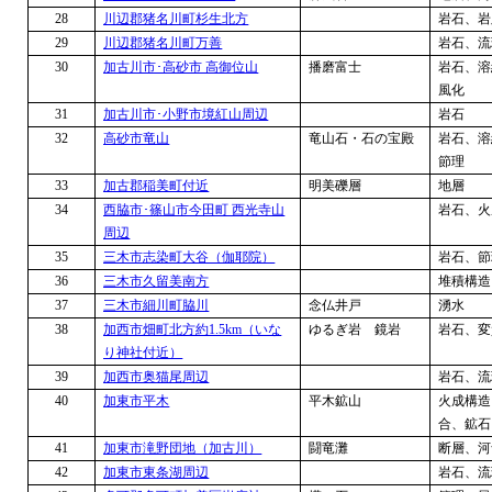
28
川辺郡猪名川町杉生北方
岩石、岩
29
川辺郡猪名川町万善
岩石、流
30
加古川市･高砂市 高御位山
播磨富士
岩石、溶
風化
31
加古川市･小野市境紅山周辺
岩石
32
高砂市竜山
竜山石・石の宝殿
岩石、溶
節理
33
加古郡稲美町付近
明美礫層
地層
34
西脇市･篠山市今田町 西光寺山
岩石、火
周辺
35
三木市志染町大谷（伽耶院）
岩石、節
36
三木市久留美南方
堆積構造
37
三木市細川町脇川
念仏井戸
湧水
38
加西市畑町北方約
1.5km
（いな
ゆるぎ岩 鏡岩
岩石、変
り神社付近）
39
加西市奥猫尾周辺
岩石、流
40
加東市平木
平木鉱山
火成構造
合、鉱石
41
加東市滝野団地（加古川）
闘竜灘
断層、河
42
加東市東条湖周辺
岩石、流