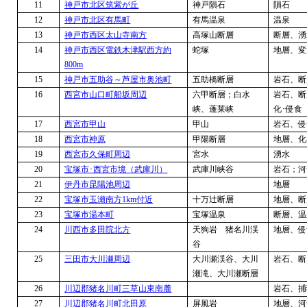
11
神戸市北区筑紫が丘
神戸隕石
隕石
12
神戸市北区有馬町
有馬温泉
温泉
13
神戸市西区太山寺南方
高塚山断層
断層、湧
14
神戸市西区電鉄木津駅西方約
蛇塚
地層、変
800m
15
神戸市五助谷～芦屋市奥池町
五助橋断層
岩石、断
16
西宮市山口町船坂周辺
六甲断層；白水
岩石、断
峡、蓬莱峡
化･侵食
17
西宮市甲山
甲山
岩石、侵
18
西宮市神原
甲陽断層
地層、化
19
西宮市久保町周辺
宮水
湧水
20
宝塚市･西宮市境（武庫川）
武庫川峡谷
岩石；河
21
伊丹市昆陽池周辺
地層
22
宝塚市玉瀬南方
1km
付近
十万辻断層
地層、断
23
宝塚市湯本町
宝塚温泉
断層、温
24
川西市多田院北方
天狗岩 猪名川渓
地層、侵
谷
25
三田市大川瀬周辺
大川瀬渓谷、大川
岩石、断
瀬滝、大川瀬断層
26
川辺郡猪名川町三草山東南麓
岩石、捕
27
川辺郡猪名川町北田原
屏風岩
地層、河