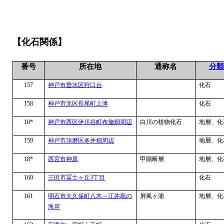
【化石関係】
番号
所在地
通称名
分類
157
神戸市垂水区狩口台
化石
158
神戸市北区長尾町上津
化石
10*
神戸市西区伊川谷町布施畑周辺
白川の植物化石
地層、化
159
神戸市須磨区多井畑周辺
地層、化
18*
西宮市神原
甲陽断層
地層、化
160
三田市冨士ヶ丘
3
丁目
化石
161
明石市大久保町八木～江井島の
屏風ヶ浦
地層、化
海岸