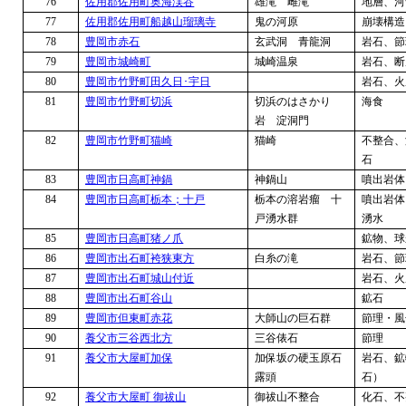
76
佐用郡佐用町奥海渓谷
雄滝 雌滝
地層、河
77
佐用郡佐用町船越山瑠璃寺
鬼の河原
崩壊構造
78
豊岡市赤石
玄武洞 青龍洞
岩石、節
79
豊岡市城崎町
城崎温泉
岩石、断
80
豊岡市竹野町田久日･宇日
岩石、火
81
豊岡市竹野町切浜
切浜のはさかり
海食
岩 淀洞門
82
豊岡市竹野町猫崎
猫崎
不整合、
石
83
豊岡市日高町神鍋
神鍋山
噴出岩体
84
豊岡市日高町栃本；十戸
栃本の溶岩瘤 十
噴出岩体
戸湧水群
湧水
85
豊岡市日高町猪ノ爪
鉱物、球
86
豊岡市出石町袴狭東方
白糸の滝
岩石、節
87
豊岡市出石町城山付近
岩石、火
88
豊岡市出石町谷山
鉱石
89
豊岡市但東町赤花
大師山の巨石群
節理・風
90
養父市三谷西北方
三谷俵石
節理
91
養父市大屋町加保
加保坂の硬玉原石
岩石、鉱
露頭
石）
92
養父市大屋町 御祓山
御祓山不整合
化石、不