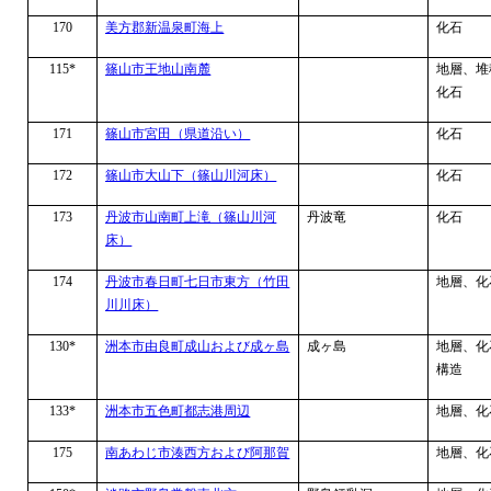
170
美方郡新温泉町海上
化石
115*
篠山市王地山南麓
地層、堆
化石
171
篠山市宮田（県道沿い）
化石
172
篠山市大山下（篠山川河床）
化石
173
丹波市山南町上滝（篠山川河
丹波竜
化石
床）
174
丹波市春日町七日市東方（竹田
地層、化
川川床）
130*
洲本市由良町成山および成ヶ島
成ヶ島
地層、化
構造
133*
洲本市五色町都志港周辺
地層、化
175
南あわじ市湊西方および阿那賀
地層、化