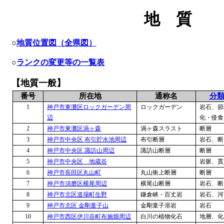
地 質
○
地質位置図（全県図）
○
ランクの変更等の一覧表
【地質一般】
番号
所在地
通称名
分
1
神戸市東灘区ロックガーデン周
ロックガーデン
岩石、節
辺
化・侵食
2
神戸市東灘区渦ヶ森
渦ヶ森スラスト
断層
3
神戸市中央区 布引貯水池周辺
布引断層
岩石、断
4
神戸市中央区 諏訪山周辺
諏訪山断層
断層
5
神戸市中央区 地蔵谷
岩脈、貫
6
神戸市長田区丸山町
丸山衝上断層
断層
7
神戸市須磨区横尾周辺
横尾山断層
岩石、断
8
神戸市北区道場町生野
鎌倉峡・百丈岩
岩石、河
9
神戸市北区 金剛童子山
金剛童子溶岩
岩石
10
神戸市西区伊川谷町布施畑周辺
白川の植物化石
地層、化