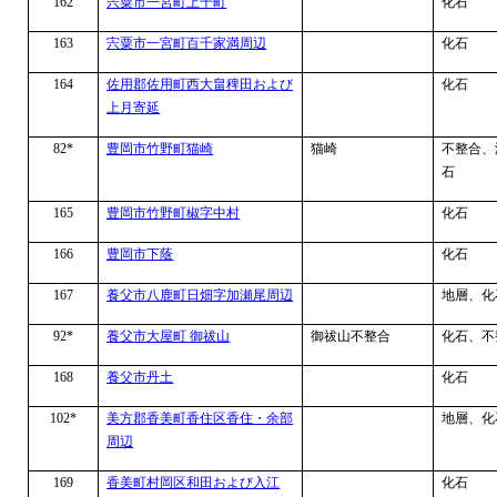
162
宍粟市一宮町上千町
化石
163
宍粟市一宮町百千家満周辺
化石
164
佐用郡佐用町西大畠稗田および
化石
上月寄延
82*
豊岡市竹野町猫崎
猫崎
不整合、
石
165
豊岡市竹野町椒字中村
化石
166
豊岡市下蔭
化石
167
養父市八鹿町日畑字加瀬尾周辺
地層、化
92*
養父市大屋町 御祓山
御祓山不整合
化石、不
168
養父市丹土
化石
102*
美方郡香美町香住区香住・余部
地層、化
周辺
169
香美町村岡区和田および入江
化石