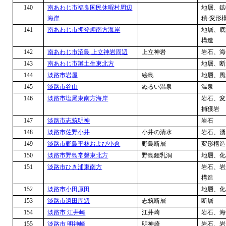
140
南あわじ市福良国民休暇村周辺
地層、鉱
海岸
積
-
変形
141
南あわじ市押登岬南方海岸
地層、底
構造
142
南あわじ市沼島 上立神岩周辺
上立神岩
岩石、海
143
南あわじ市灘土生東北方
地層、断
144
淡路市岩屋
絵島
地層、風
145
淡路市谷山
ぬるい温泉
温泉
146
淡路市塩尾東南方海岸
岩石、変
捕獲岩
147
淡路市志筑明神
岩石
148
淡路市佐野小井
小井の清水
岩石、湧
149
淡路市野島平林および小倉
野島断層
変形構造
150
淡路市野島常磐東北方
野島鍾乳洞
地層、化
151
淡路市ひき浦東南方
岩石、岩
構造
152
淡路市小田原田
地層、化
153
淡路市遠田周辺
志筑断層
断層
154
淡路市 江井崎
江井崎
岩石、海
155
淡路市 明神崎
明神崎
岩石、岩