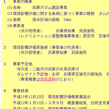
１
事業の概要
(1)
名称 武庫川ダム建設事業
(2)
環境影響評価に関する条例に基づく事業の種類 ダム
(3)
規模 湛水区域の面積 54ha
(4)
事業者
（河川管理者） 兵庫県知事 貝原俊民
（レクリエーション基盤整備事業者）西宮市 宝塚
２
環境影響評価実施者（事業者の代表者）
（河川管理者） 兵庫県知事 貝原俊民
３
事業予定地
河川名：二級河川武庫川水系武庫川
ダムサイト予定地：左岸 兵庫県宝塚市川面地先 右
（事業概要は
別添資料
のとおり）
４
審査経過
平成11年12月22日 環境影響評価概要書提出
平成12年１月11日～２月９日 概要書縦覧、住民意見
平成12年１月17日 環境影響審査会に諮問