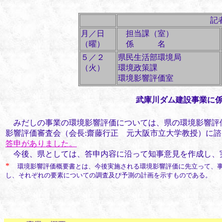
記
月／日
担当課（室）
（曜）
係 名
５／２
県民生活部環境局
（火）
環境政策課
環境影響評価室
武庫川ダム建設事業に
みだしの事業の環境影響評価については、県の環境影響評
影響評価審査会（会長:齋藤行正 元大阪市立大学教授）に諮
答申がありました。
今後、県としては、答申内容に沿って知事意見を作成し、
*
環境影響評価概要書とは、今後実施される環境影響評価に先立って、
し、それぞれの要素についての調査及び予測の計画を示すものである。