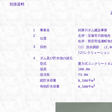
別添資料
１
事業名
武庫川ダム建設事業
２
左岸：宝塚市川面地先
位置
右岸：西宮市塩瀬町地
３
目的
(1) 洪水調節 （2,9
(2)レクリェーション
４
ダム及び貯水池の諸元
型式
重力式コンクリートダ
堤高
160.0m
堤頂長
73.0m
3
総貯水容量
9,500千m
3
有効貯水容量
9,500千m