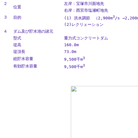
２
左岸：宝塚市川面地先
位置
右岸：西宮市塩瀬町地先
3
３
目的
(1) 洪水調節 （2,900m
/s →2,200
(2)レクリェーション
４
ダム及び貯水池の諸元
型式
重力式コンクリートダム
堤高
160.0m
堤頂長
73.0m
3
総貯水容量
9,500千m
3
有効貯水容量
9,500千m