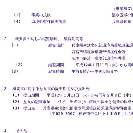
右岸 
（事業概要
(3)
事業の規模
湛水区域の
(4)
環境影響評価実施者
兵庫県知事
２
概要書の写しの縦覧場所、 縦覧期間等
(1)
縦覧場所
兵庫県生活文化部環境局環境政策
西宮市環境局環境部環境保全課
宝塚市経済・環境部環境管理課
(2)
縦覧期間
平成12年１月11日（火）から同
(3)
縦覧時間
午前９時から午後５時まで
３
概要書に対する意見書の提出期間及び提出先
(1) 提出期間 平成12年１月11日（火）から同年２月９日（水
(2) 意見の記載事項 住所、氏名並びに環境の保全と創造の観点
(3) 提出先 兵庫県生活文化部環境局環境政策課環境影響評価室
（〒650-8567 神戸市中央区下山手通５丁目10
４
その他