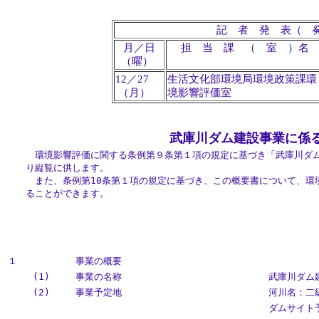
記 者 発 表（
月／日
担 当 課 （ 室 ）名
（曜）
12／27
生活文化部環境局環境政策課環
（月）
境影響評価室
武庫川ダム建設事業に係
環境影響評価に関する条例第９条第１項の規定に基づき「武庫川ダム
り縦覧に供します。
また、条例第10条第１項の規定に基づき、この概要書について、環
ることができます。
１
事業の概要
(1)
事業の名称
武庫川ダム
(2)
事業予定地
河川名：二
ダムサイト