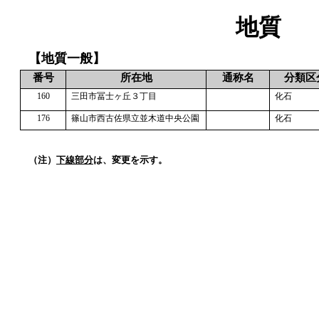
地質
【地質一般】
番号
所在地
通称名
分類区
160
三田市冨士ヶ丘３丁目
化石
176
篠山市西古佐県立並木道中央公園
化石
（注）
下線部分
は、変更を示す。