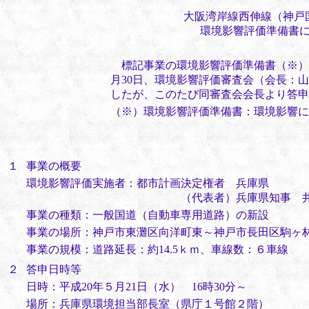
大阪湾岸線西伸線（神戸
環境影響評価準備書に係
標記事業の環境影響評価準備書（※）（
月30日、環境影響評価審査会（会長：
したが、このたび同審査会会長より答申
（※）環境影響評価準備書：環境影響に
１
事業の概要
環境影響評価実施者：都市計画決定権者 兵庫県
（代表者）兵庫県知事 井戸
事業の種類：一般国道（自動車専用道路）の新設
事業の場所：神戸市東灘区向洋町東～神戸市長田区駒ヶ
事業の規模：道路延長：約14.5ｋｍ、車線数：６車線
２
答申日時等
日時：平成20年５月21日（水） 16時30分～
場所：兵庫県環境担当部長室（県庁１号館２階）