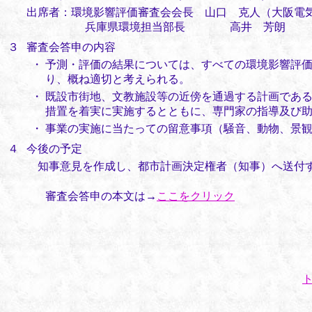
出席者：環境影響評価審査会会長 山口 克人（大阪電
兵庫県環境担当部長 高井 芳朗
３
審査会答申の内容
・
予測・評価の結果については、すべての環境影響評
り、概ね適切と考えられる。
・
既設市街地、文教施設等の近傍を通過する計画であ
措置を着実に実施するとともに、専門家の指導及び
・
事業の実施に当たっての留意事項（騒音、動物、景
４
今後の予定
知事意見を作成し、都市計画決定権者（知事）へ送付す
審査会答申の本文は→
ここをクリック