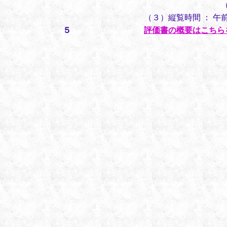
（ただし、土
（３）縦覧時間 ： 午
５
評価書の概要はこちら