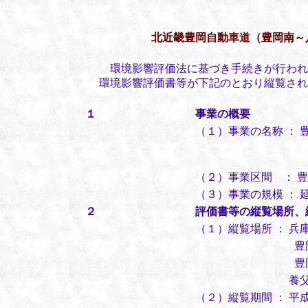
北近畿豊岡自動車道（豊岡南～
環境影響評価法に基づき手続きが行われ
環境影響評価書等が下記のとおり縦覧され
１
事業の概要
（１）事業の名称 ： 
日高都市計画道
八鹿都市計画道
（２）事業区間 ： 
（３）事業の規模 ： 延
２
評価書等の縦覧場所、
（１）縦覧場所 ： 
豊岡市建設
豊岡市日高総
養父市都市整
（２）縦覧期間 ： 平