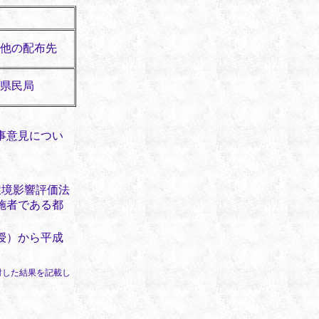
他の配布先
県民局
事意見につい
環境影響評価法
施者である都
授）から平成
討した結果を記載し