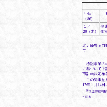
月/日
（曜）
１／
健
20（木）
価
北近畿豊岡自
て
標記事業の
に基づいて下
市計画決定権
この知事意見
17年１月1
※
環境影響評価
た図
書