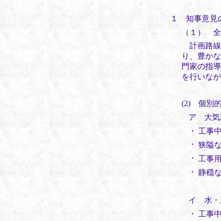
１ 知事意見
（１） 全
計画路線
り、豊かな
門家の指導
を行いなが
(2) 個別
ア 大気
・
工事
・
狭隘
・
工事
・
静穏
イ 水・
・
工事