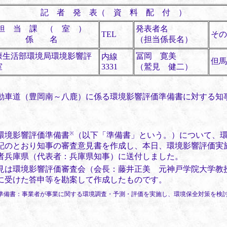
記 者 発 表（ 資 料 配 付 ）
担 当 課 （ 室 ）
発表者名
TEL
その
係 名
（担当係長名）
康生活部環境局環境影響評
冨岡 寛美
内線
但馬
室
3331
（鷲見 健二）
動車道（豊岡南～八鹿）に係る環境影響評価準備書に対する
知
※
環境影響評価準備書
（以下「準備書」という。）について、
記のとおり知事の審査意見書を作成し、本日、環境影響評価実
者兵庫県（代表者：兵庫県知事）に送付しました。
は環境影響評価審査会（会長：藤井正美 元神戸学院大学教
4日に受けた答申等を勘案して作成したものです。
準備書：事業者が事業に関する環境調査・予測・評価を実施し、環境保全対策を検