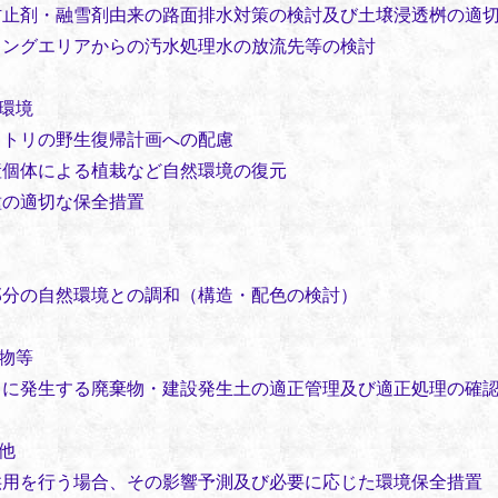
防止剤・融雪剤由来の路面排水対策の検討及び土壌浸透桝の適
キングエリアからの汚水処理水の放流先等の検討
環境
ノトリの野生復帰計画への配慮
産個体による植栽など自然環境の復元
種の適切な保全措置
部分の自然環境との調和（構造・配色の検討）
物等
中に発生する廃棄物・建設発生土の適正管理及び適正処理の確
他
供用を行う場合、その影響予測及び必要に応じた環境保全措置