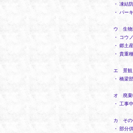
・
凍結
・
パー
ウ 生物
・
コウ
・
郷土
・
貴重
エ 景観
・
橋梁
オ 廃棄
・
工事
カ その
・
部分