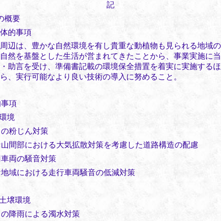
記
の概要
体的事項
周辺は、豊かな自然環境を有し貴重な動植物も見られる地域の
自然を基盤とした生活が営まれてきたことから、事業実施に当
・助言を受け、準備書記載の環境保全措置を着実に実施するほ
ら、実行可能なより良い技術の導入に努めること。
的事項
環境
中の粉じん対策
な山間部における大気拡散対策を考慮した道路構造の配慮
用車両の騒音対策
な地域における走行車両騒音の低減対策
土壌環境
中の降雨による濁水対策