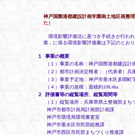
神戸国際港都建設計画学園南土地区画整理
た）
環境影響評価法に基づき手続きが行われ
業」に係る環境影響評価書は下記のとおり
１
事業の概要
（１）事業の名称：神戸国際港都建設計
（２）都市計画決定権者：（代表者）兵
（３）事業予定地：神戸市垂水区多聞町
（４）事業の規模：面積約108.4ha
２
評価書等の縦覧場所、縦覧期間等
（１）縦覧場所：兵庫県県土整備部まち
神戸市都市計画局計画部計画課
神戸市環境局環境審査室
神戸市垂水区市民部総務課
神戸市西区市民部まちづくり推進課