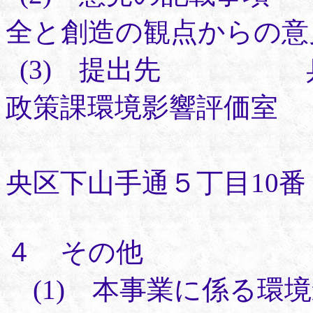
全と創造の観点からの意
(3) 提出先 兵
政策課環境影響評価室
（〒650-8
央区下山手通５丁目10番
４ その他
(1) 本事業に係る環