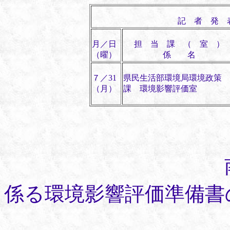
記 者 発 
月／日
担 当 課 （ 室 ）
（曜）
係 名
７／31
県民生活部環境局環境政策
（月）
課 環境影響評価室
南淡ビオファ
係る環境影響評価準備書