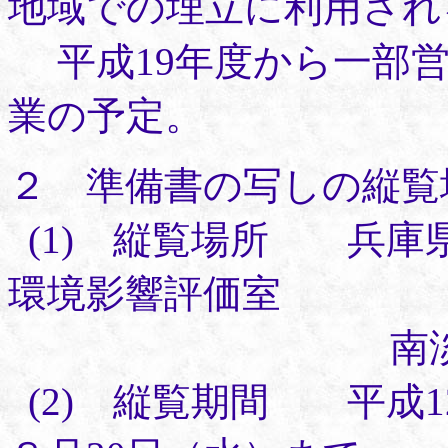
地域での埋立に利用され
平成19年度から一部営
業の予定。
２ 準備書の写しの縦覧
(1) 縦覧場所 兵庫
環境影響評価室
南淡町住民
(2) 縦覧期間 平成