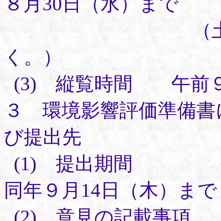
８月30日（水）まで
（土曜日、日
く。）
(3) 縦覧時間 午前
３ 環境影響評価準備書
び提出先
(1) 提出期間 平
同年９月14日（木）まで
(2) 意見の記載事項