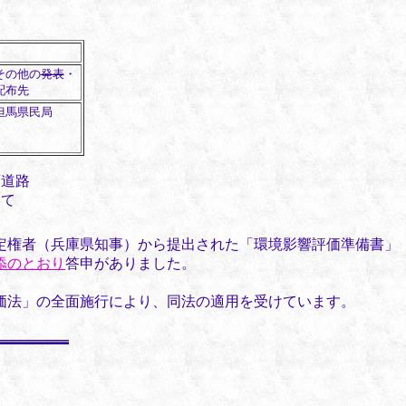
その他の
発表
・
配布先
但馬県民局
画道路
ついて
定権者（兵庫県知事）から提出された「環境影響評価準備書」
添のとおり
答申がありました。
価法」の全面施行により、同法の適用を受けています。