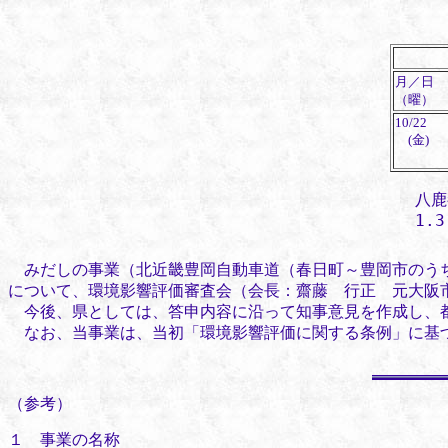
月／日
（曜）
10/22
(金)
八鹿
1.
みだしの事業（北近畿豊岡自動車道（春日町～豊岡市のうち
について、環境影響評価審査会（会長：齋藤 行正 元大阪
今後、県としては、答申内容に沿って知事意見を作成し、
なお、当事業は、当初「環境影響評価に関する条例」に基づ
（参考）
１ 事業の名称