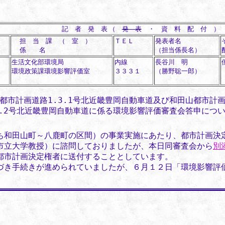
記 者 発 表 （
発 表
・ 資 料 配 付 ）
担 当 課 （ 室 ）
ＴＥＬ
発表者名
係 名
（担当係長名）
生活文化部環境局
内線
長谷川 明
環境政策課環境影響評価室
３３３１
（勝野聡一郎）
都市計画道路1.3.1号北近畿豊岡自動車道及び和田山都市計
3.2号北近畿豊岡自動車道に係る環境影響評価審査会答申に
和田山町～八鹿町の区間）の事業実施にあたり、都市計画決
市立大学教授）に諮問しておりましたが、本日同審査会から
別
都市計画決定権者に送付することとしています。
き手続きが進められていましたが、６月１２日「環境影響評