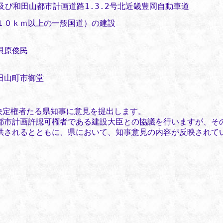
及び和田山都市計画道路1.3.2号北近畿豊岡自動車道
１０ｋｍ以上の一般国道）の建設
貝原俊民
山町市御堂
決定権者たる県知事に意見を提出します。
市計画許認可権者である建設大臣との協議を行いますが、そ
されるとともに、県において、知事意見の内容が反映されて