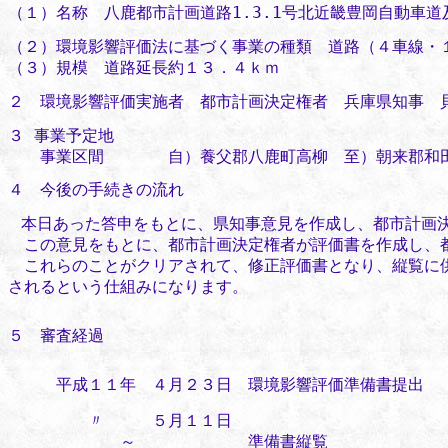
（１）名称 八鹿都市計画道路1.3.1号北近畿豊岡自動車道
（２）環境影響評価法に基づく事業の種類 道路（４車線・
（３）規模 道路延長約１３．４ｋｍ
２ 環境影響評価実施者 都市計画決定権者 兵庫県知事 
３ 事業予定地
事業区間 自）養父郡八鹿町高柳 至）朝来郡和田
４ 今後の手続きの流れ
本日あった答申をもとに、県知事意見を作成し、都市計画
この意見をもとに、都市計画決定権者が評価書を作成し、都
これらのことがクリアされて、修正評価書となり、縦覧に供
されるという仕組みになります。
５ 審査経過
平成１１年 ４月２３日 環境影響評価準備書提出
〃 ５月１１日
～ 準備書縦覧