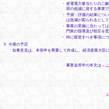
・
発電電力量当たりの二酸
荷の低減に資する事業で
・
予測・評価の結果につい
は低減が図られるとして
・
事業の実施に当たっては
門家の指導及び助言を受
・
特に留意すべき事項につ
３
今後の予定
知事意見は、本答申を尊重して作成し、経済産業大臣
審査会答申の本文は→
こ