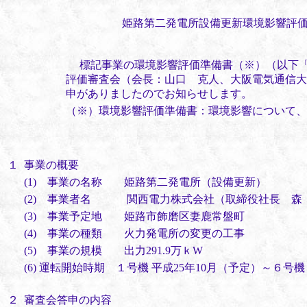
姫路第二発電所設備更新環境影響評
標記事業の環境影響評価準備書（※）（以下「
評価審査会（会長：山口 克人、大阪電気通信大
申がありましたのでお知らせします。
（※）環境影響評価準備書：環境影響について、
１
事業の概要
(1) 事業の名称 姫路第二発電所（設備更
(2) 事業者名 関西電力株式会社（取締役社長 森
(3) 事業予定地 姫路市飾磨区妻鹿常盤町
(4) 事業の種類 火力発電所の変更の工事
(5) 事業の規模 出力291.9万ｋW
(6) 運転開始時期 １号機 平成25年10月（予定）～６号機
２
審査会答申の内容