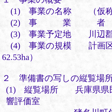
(1) 事業の名称 （仮
(2) 事 業 者 
(3) 事業予定地 川辺
(4) 事業の規模 計画区域
62.53ha）
２ 準備書の写しの縦覧場
(1) 縦覧場所 兵庫県
響評価室