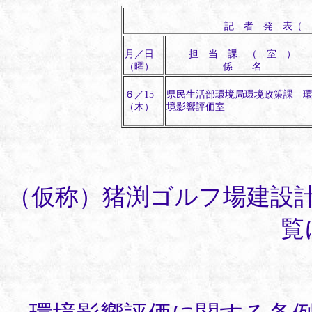
記 者 発 表（
月／日
担 当 課 （ 室 ）
（曜）
係 名
６／15
県民生活部環境局環境政策課 
（木）
境影響評価室
（仮称）猪渕ゴルフ場建設
覧