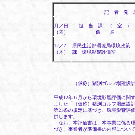
記 者 発 
月／日
担 当 課 （ 室 ）
（曜）
係 名
12／7
県民生活部環境局環境政策
（木）
課 環境影響評価室
（仮称）猪渕ゴルフ場建設
平成12年５月から環境影響評価に関
ました「（仮称）猪渕ゴルフ場建設計画
第21条の規定に基づき、環境影響評
供します。
なお、本評価書は、本事業に係る環
づき、事業者が準備書の内容につい