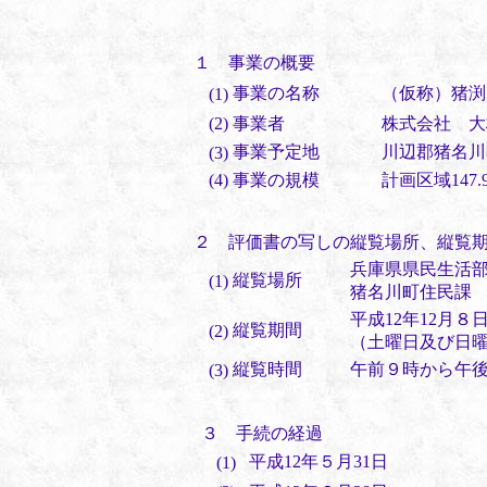
１ 事業の概要
事業の名称
（仮称）猪渕
(1)
(2)
事業者
株式会社 大
事業予定地
川辺郡猪名川
(3)
(4)
事業の規模
計画区域147.9
２ 評価書の写しの縦覧場所、縦覧
兵庫県県民生活
縦覧場所
(1)
猪名川町住民課
平成12年12月８
縦覧期間
(2)
（土曜日及び日
縦覧時間
午前９時から午
(3)
３ 手続の経過
平成12年５月31日
(1)