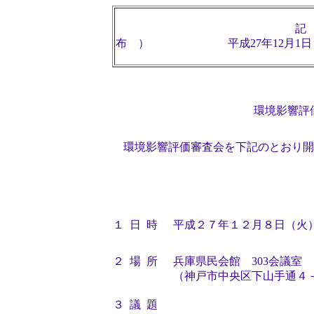
記
布 ）
平成27年12月1日
環境影響評
環境影響評価審査会を下記のとおり開
１
日 時
平成２７年１２月８日（火
２
場 所
兵庫県民会館 303会議室
（神戸市中央区下山手通４－
３
議 題