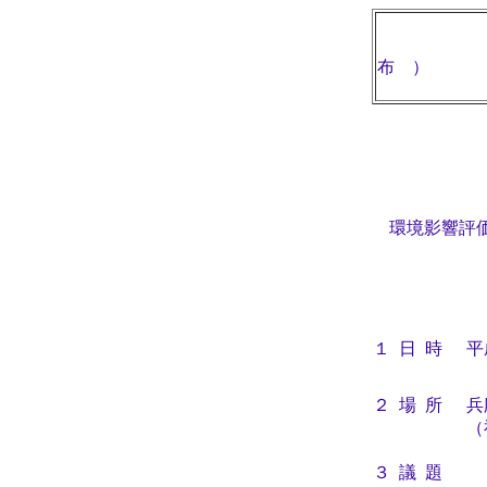
布 ）
平成
環境影響評価
１
日 時
平
２
場 所
兵
（
３
議 題