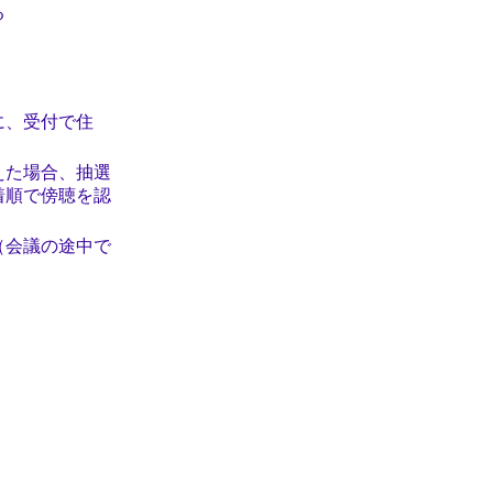
る
に、受付で住
えた場合、抽選
着順で傍聴を認
（会議の途中で