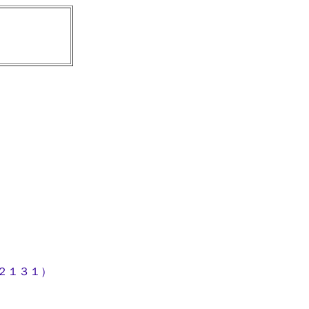
２１３１）