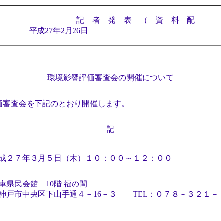
記 者 発 表 （ 資 料 配
27年2月26日
環境影響評価審査会の開催について
審査会を下記のとおり開催します。
記
成２７年３月５日（木）１０：００～１２：００
庫県民会館 10階 福の間
神戸市中央区下山手通４－16－３ TEL：０７８－３２１－