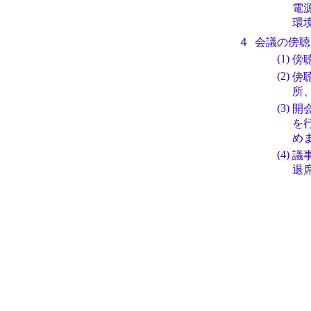
電
環
４
会議の傍聴
(1)
傍
(2)
傍
所
(3)
開
を
め
(4)
議
退