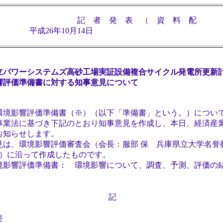
記 者 発 表 （ 資 料 配
26年10月14日
立パワーシステムズ高砂工場実証設備複合サイクル発電所更新
響評価準備書に対する知事意見について
境影響評価準備書（※）（以下「準備書」という。）につい
事業法に基づき下記のとおり知事意見を作成し、本日、経済産
お知らせします。
は、環境影響評価審査会（会長：服部 保 兵庫県立大学名誉
9日）に沿って作成したものです。
影響評価準備書： 環境影響について、調査、予測、評価の
記
要