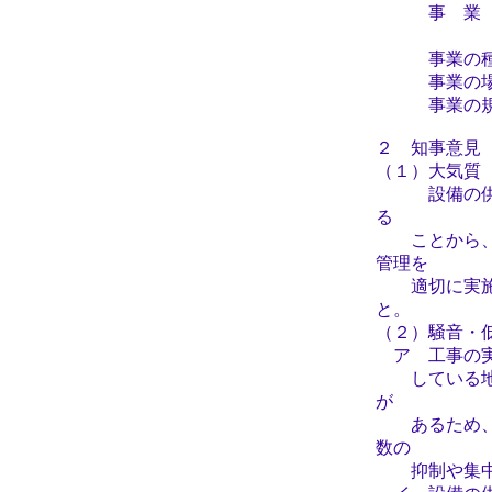
事 業 者
取締
事業の種類
事業の場所
事業の規模 
２ 知事意見
（１）大気質
設備の供用に
る
ことから、低
管理を
適切に実施す
と。
（２）騒音・
ア 工事の実
している地点
が
あるため、こ
数の
抑制や集中回