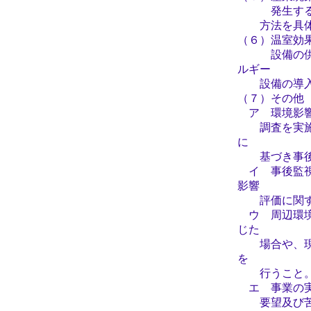
発生する産業
方法を具体的
（６）温室効
設備の供用に
ルギー
設備の導入な
（７）その他
ア 環境影響
調査を実施す
に
基づき事後監
イ 事後監視
影響
評価に関す
ウ 周辺環境
じた
場合や、現時
を
行うこと
エ 事業の実
要望及び苦情