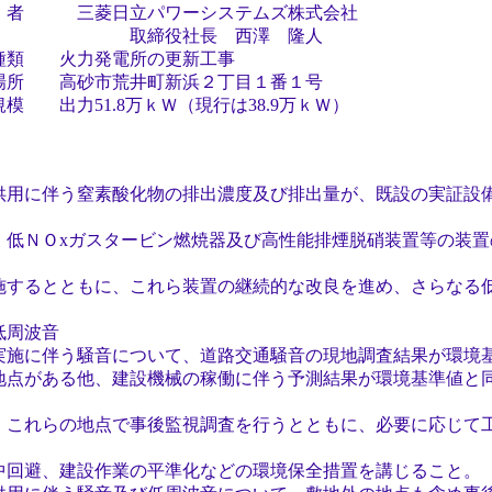
 三菱日立パワーシステムズ株式会社
役社長 西澤 隆人
 火力発電所の更新工事
 高砂市荒井町新浜２丁目１番１号
出力51.8万ｋＷ（現行は38.9万ｋＷ）
伴う窒素酸化物の排出濃度及び排出量が、既設の実証設備
ＮＯxガスタービン燃焼器及び高性能排煙脱硝装置等の装置
るとともに、これら装置の継続的な改良を進め、さらなる
低周波音
施に伴う騒音について、道路交通騒音の現地調査結果が環境
がある他、建設機械の稼働に伴う予測結果が環境基準値と
れらの地点で事後監視調査を行うとともに、必要に応じて
避、建設作業の平準化などの環境保全措置を講じること。