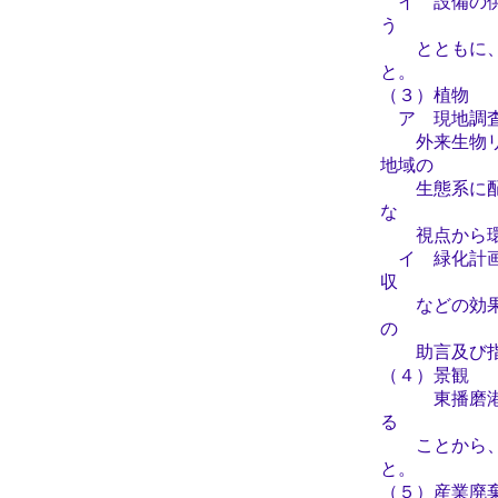
イ 設備の供
う
とともに、住
と。
（３）植物
ア 現地調査
外来生物リス
地域の
生態系に配慮
な
視点から環
イ 緑化計画
収
などの効果を
の
助言及び指導
（４）景観
東播磨港港湾
る
ことから、こ
と。
（５）産業廃