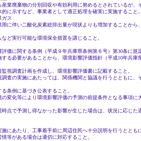
廃棄物の分別回収や有効利用に努めるとされているが、そ
に示すなど、事業者として適正処理を確実に実施すること
果ガス
伴い二酸化炭素総排出量が現状よりも増加することから、
ど実行可能な環境保全措置を講じること。
評価に関する条例（平成９年兵庫県条例第６号）第30条に規
る必要があることから、環境影響評価指針（平成10年兵庫県
視調査計画を作成し、環境影響評価書に記載すること。
調査の実施にあたっては、関係機関と協議を行うとともに、
る条例に基づき公表すること。
の変化等により環境影響評価の予測の前提条件となる事項に
点で予測し得なかった影響が生じた場合は、状況に応じた
。
施にあたり、工事着手前に周辺住民へ十分説明を行うととも
等がある場合は適切に対応すること。