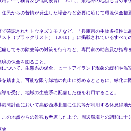
用に伴う騒音及び低周波音について、敷地外の地点も含め事
民からの苦情が発生した場合など必要に応じて環境保全措
で確認されたトウネズミモチなど、「兵庫県の生物多様性に
ト（ブラックリスト）（2010）」に掲載されているすべて
してその除去等の対策を行うなど、専門家の助言及び指導
境の保全を図ること。
について、生態系の保全、ヒートアイランド現象の緩和や温
踏まえ、可能な限り緑地の創出に努めるとともに、緑化に
を受け、地域の生態系に配慮した種を利用すること。
計画において高砂西港北側に住民等が利用する休息緑地が
の地点からの景観も考慮した上で、周辺環境との調和に十
棄物