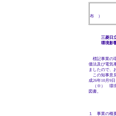
布 ）
平成
三菱日
環境影
標記事業の環
価法及び電気
ましたので、
この知事意見
成26年10月
（※） 環境
図書。
１ 事業の概