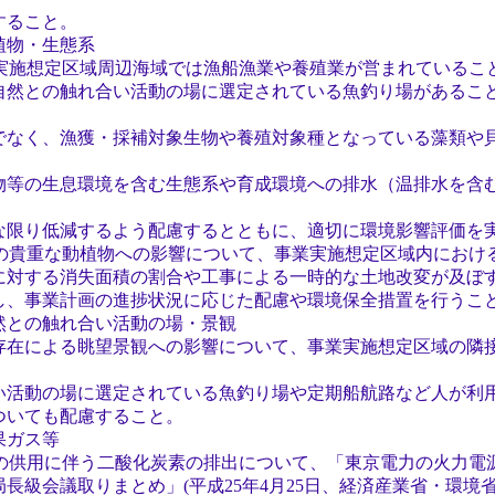
こと。
物・生態系
実施想定区域周辺海域では漁船漁業や養殖業が営まれているこ
の触れ合い活動の場に選定されている魚釣り場があること
、漁獲・採補対象生物や養殖対象種となっている藻類や貝
生息環境を含む生態系や育成環境への排水（温排水を含む
低減するよう配慮するとともに、適切に環境影響評価を実
の貴重な動植物への影響について、事業実施想定区域内におけ
る消失面積の割合や工事による一時的な土地改変が及ぼす
業計画の進捗状況に応じた配慮や環境保全措置を行うこ
との触れ合い活動の場・景観
よる眺望景観への影響について、事業実施想定区域の隣接
の場に選定されている魚釣り場や定期船航路など人が利用
ても配慮すること。
果ガス等
の供用に伴う二酸化炭素の排出について、「東京電力の火力電
議取りまとめ」(平成25年4月25日、経済産業省・環境省