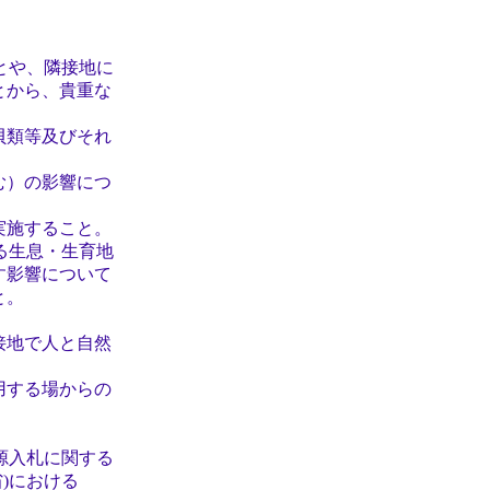
とや、隣接地に
から、貴重な
類等及びそれ
）の影響につ
施すること。
る生息・生育地
影響について
と。
地で人と自然
する場からの
源入札に関する
)における