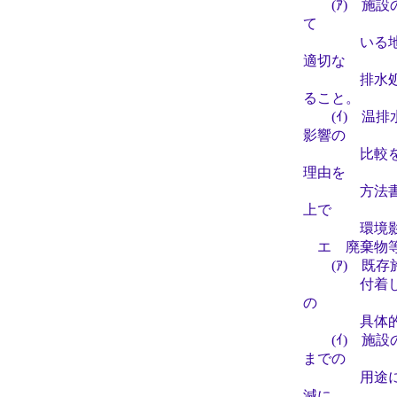
(ｱ) 施設
て
いる地点が
適切な
排水処理施
ること。
(ｲ) 温排
影響の
比較を行う
理由を
方法書以降
上で
環境影響評
エ 廃棄物
(ｱ) 既存
付着したが
の
具体的な計
(ｲ) 施設
までの
用途に限ら
減に