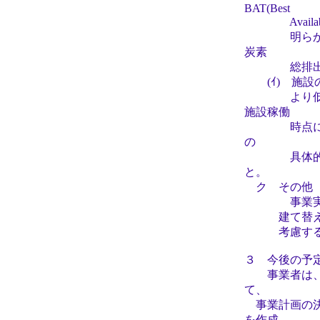
BAT(Best
Availab
明らかにな
炭素
総排出量を
(ｲ) 施設
より低減する
施設稼働
時点におけ
の
具体的な削
と。
ク その他
事業実施想定
建て替えを計
考慮する
３ 今後の予
事業者は、配
て、
事業計画の決
を作成