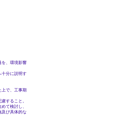
過を、環境影響
へ十分に説明す
た上で、工事期
配慮すること。
改めて検討し、
施及び具体的な