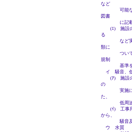
など
可能な範囲
図書
に記載す
(ｴ) 施設
る
など実態の
類に
ついては、環
規制
基準を踏ま
イ 騒音、低
(ｱ) 施設
の
実施にあた
た、
低周波音に
(ｲ) 工事
から、
騒音及び振
ウ 水質