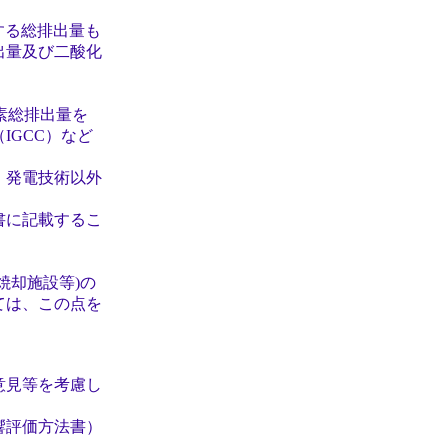
響する総排出量も
量及び二酸化
素総排出量を
GCC）など
発電技術以外
に記載するこ
却施設等)の
は、この点を
意見等を考慮し
響評価方法書）