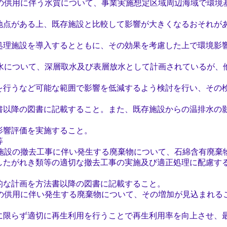
の供用に伴う水質について、事業実施想定区域周辺海域で環境
ある上、既存施設と比較して影響が大きくなるおそれがあ
設を導入するとともに、その効果を考慮した上で環境影響
水について、深層取水及び表層放水として計画されているが、
など可能な範囲で影響を低減するよう検討を行い、その検
の図書に記載すること。また、既存施設からの温排水の影
価を実施すること。
等
施設の撤去工事に伴い発生する廃棄物について、石綿含有廃棄
れき類等の適切な撤去工事の実施及び適正処理に配慮する
画を方法書以降の図書に記載すること。
の供用に伴い発生する廃棄物について、その増加が見込まれる
ず適切に再生利用を行うことで再生利用率を向上させ、最