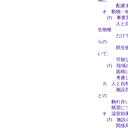
配慮する
オ 動物・植
(ｱ) 事業
人と自然と
生物種
だけでなく
らの
餌生物等の
いて、
可能な限り
(ｲ) 陸域
面積に対す
考慮し、事
カ 人と自然
施設存在に
との
触れ合い活動
眺望につい
キ 温室効
(ｱ) 施設
関係局長級会