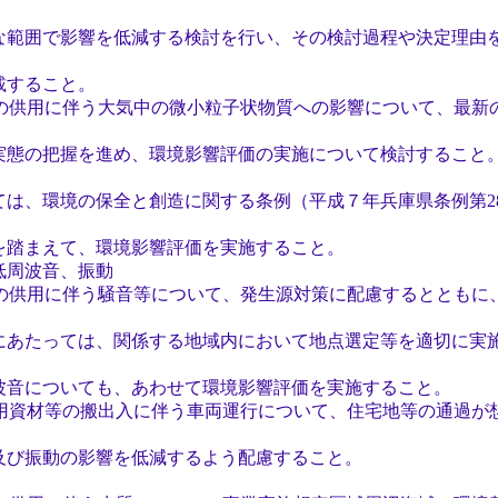
で影響を低減する検討を行い、その検討過程や決定理由を
ること。
の供用に伴う大気中の微小粒子状物質への影響について、最新
把握を進め、環境影響評価の実施について検討すること。
境の保全と創造に関する条例（平成７年兵庫県条例第28
えて、環境影響評価を実施すること。
周波音、振動
の供用に伴う騒音等について、発生源対策に配慮するとともに
っては、関係する地域内において地点選定等を適切に実施
ついても、あわせて環境影響評価を実施すること。
用資材等の搬出入に伴う車両運行について、住宅地等の通過が
動の影響を低減するよう配慮すること。