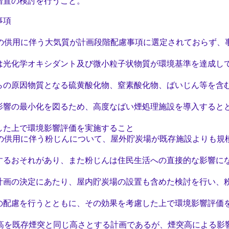
置の検討を行うこと。
事項
の供用に伴う大気質が計画段階配慮事項に選定されておらず、
学オキシダント及び微小粒子状物質が環境基準を達成して
因物質となる硫黄酸化物、窒素酸化物、ばいじん等を含む
最小化を図るため、高度なばい煙処理施設を導入するとと
で環境影響評価を実施すること
の供用に伴う粉じんについて、屋外貯炭場が既存施設よりも規
それがあり、また粉じんは住民生活への直接的な影響にな
決定にあたり、屋内貯炭場の設置も含めた検討を行い、粉
を行うとともに、その効果を考慮した上で環境影響評価を
高を既存煙突と同じ高さとする計画であるが、煙突高による影