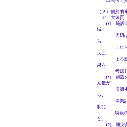
環境保全措
（２）個別的
ア 大気質
(ｱ) 施設
域
周辺は光化
ら、
これらの原
スに
よる影響の
果を
考慮した上
(ｲ) 施設
ん量が
増加するお
ら、
事業計画の
制に
特段の配慮
と。
(ｳ) 煙突