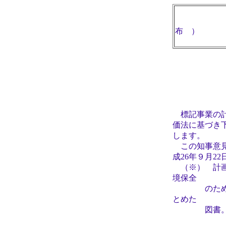
布 ）
平成
標記事業の計
価法に基づき
します。
この知事意見
成26年９月2
（※） 計画
境保全
のために適
とめた
図書