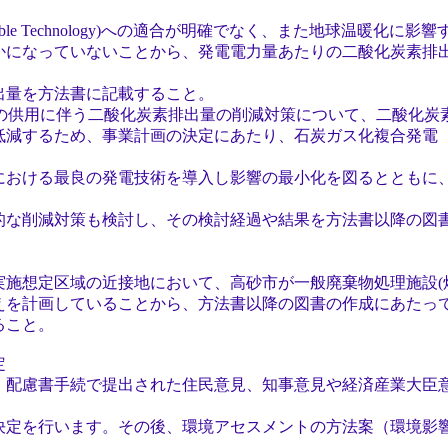
le Technology)への適合が明確でなく、また地球温暖化に影
っていないことから、発電電力量あたりの二酸化炭素排出
方法書に記載すること。
の供用に伴う二酸化炭素排出量の削減対策について、二酸化炭
ため、事業計画の決定にあたり、石炭ガス化複合発電（I
る最良の発電技術を導入し影響の最小化を図るとともに、
減対策も検討し、その検討経過や結果を方法書以降の図書
区域の近接地において、高砂市が一般廃棄物処理施設(焼
画していることから、方法書以降の図書の作成にあたって
こと。
定
慮書手続で提出された住民意見、知事意見や経済産業大臣
定を行います。その後、環境アセスメントの方法案（環境影