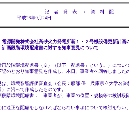
記 者 発 表 （ 資 料 配
26年9月24日
電源開発株式会社高砂火力発電所新１・２号機設備更新計画
計画段階環境配慮書に対する知事意見について
画段階環境配慮書（※）（以下「配慮書」という。）につい
下記のとおり知事意見を作成し、本日、事業者へ回答しました
は、環境影響評価審査会（会長：服部 保 兵庫県立大学名誉
2日）に沿って作成したものです。
段階環境配慮書： 事業者が、事業の位置・規模等の検討段
正な配慮をしなければならない事項について検討を行い、
。