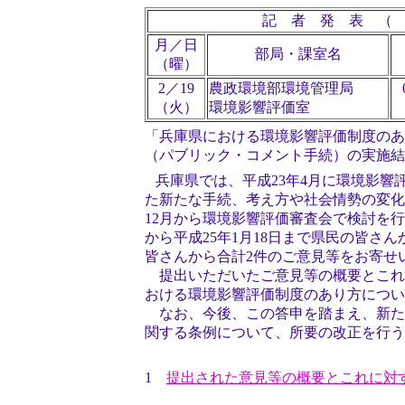
記 者 発 表 
月／日
部局・課室名
（曜）
2／19
農政環境部環境管理局
（火）
環境影響評価室
「兵庫県における環境影響評価制度のあ
（パブリック・コメント手続）の実施結
兵庫県では、平成23年4月に環境影響
た新たな手続、考え方や社会情勢の変化
12月から環境影響評価審査会で検討を行
から平成25年1月18日まで県民の皆さ
皆さんから合計2件のご意見等をお寄せ
提出いただいたご意見等の概要とこれ
おける環境影響評価制度のあり方につい
なお、今後、この答申を踏まえ、新た
関する条例について、所要の改正を行う
1
提出された意見等の概要とこれに対