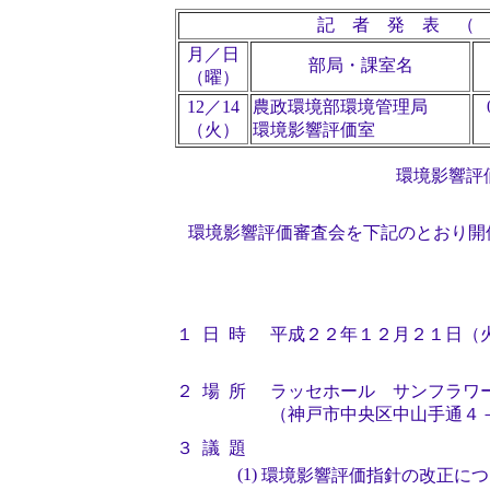
記 者 発 表 
月／日
部局・課室名
（曜）
12／14
農政環境部環境管理局
（火）
環境影響評価室
環境影響評
環境影響評価審査会を下記のとおり開
１
日 時
平成２２年１２月２１日（
２
場 所
ラッセホール サンフラワ
（神戸市中央区中山手通４－
３
議 題
(1)
環境影響評価指針の改正につ